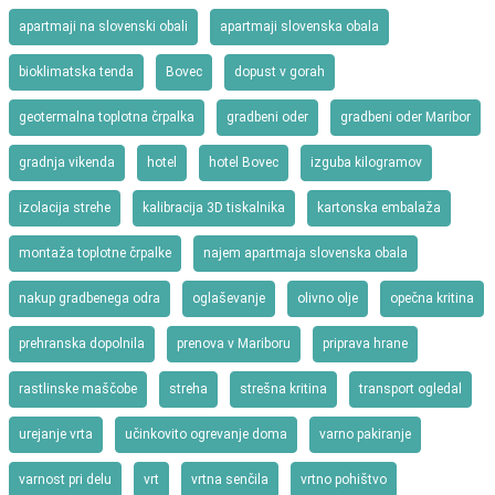
apartmaji na slovenski obali
apartmaji slovenska obala
bioklimatska tenda
Bovec
dopust v gorah
geotermalna toplotna črpalka
gradbeni oder
gradbeni oder Maribor
gradnja vikenda
hotel
hotel Bovec
izguba kilogramov
izolacija strehe
kalibracija 3D tiskalnika
kartonska embalaža
montaža toplotne črpalke
najem apartmaja slovenska obala
nakup gradbenega odra
oglaševanje
olivno olje
opečna kritina
prehranska dopolnila
prenova v Mariboru
priprava hrane
rastlinske maščobe
streha
strešna kritina
transport ogledal
urejanje vrta
učinkovito ogrevanje doma
varno pakiranje
varnost pri delu
vrt
vrtna senčila
vrtno pohištvo