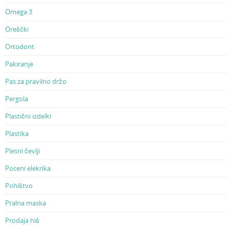
Omega 3
Oreščki
Ortodont
Pakiranje
Pas za pravilno držo
Pergola
Plastični izdelki
Plastika
Plesni čevlji
Poceni elekrika
Pohištvo
Pralna maska
Prodaja hiš