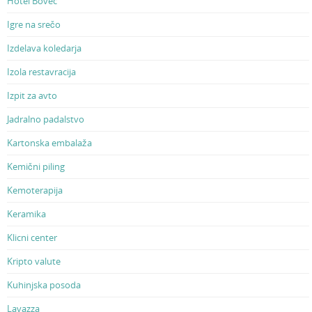
Hotel Bovec
Igre na srečo
Izdelava koledarja
Izola restavracija
Izpit za avto
Jadralno padalstvo
Kartonska embalaža
Kemični piling
Kemoterapija
Keramika
Klicni center
Kripto valute
Kuhinjska posoda
Lavazza