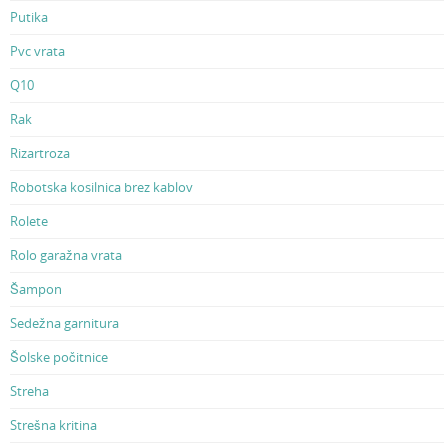
Putika
Pvc vrata
Q10
Rak
Rizartroza
Robotska kosilnica brez kablov
Rolete
Rolo garažna vrata
Šampon
Sedežna garnitura
Šolske počitnice
Streha
Strešna kritina