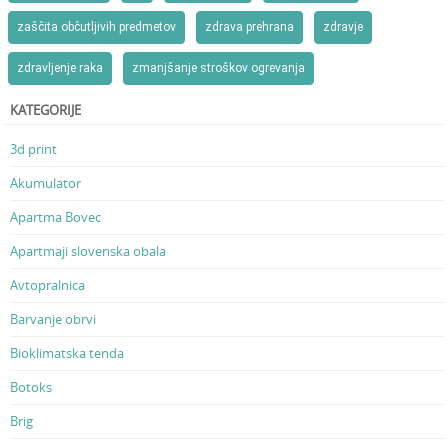
zaščita občutljivih predmetov
zdrava prehrana
zdravje
zdravljenje raka
zmanjšanje stroškov ogrevanja
KATEGORIJE
3d print
Akumulator
Apartma Bovec
Apartmaji slovenska obala
Avtopralnica
Barvanje obrvi
Bioklimatska tenda
Botoks
Brig