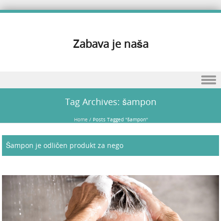
Zabava je naša
Skip to content
Tag Archives:
šampon
Home
/
Posts Tagged "šampon"
Šampon je odličen produkt za nego