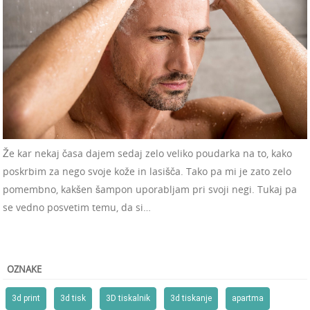
Že kar nekaj časa dajem sedaj zelo veliko poudarka na to, kako
poskrbim za nego svoje kože in lasišča. Tako pa mi je zato zelo
pomembno, kakšen šampon uporabljam pri svoji negi. Tukaj pa
se vedno posvetim temu, da si…
OZNAKE
3d print
3d tisk
3D tiskalnik
3d tiskanje
apartma