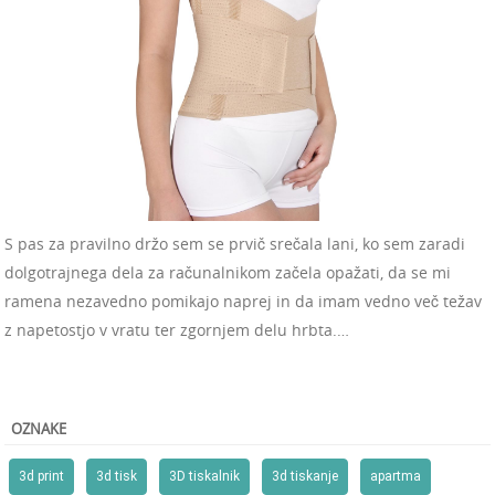
S pas za pravilno držo sem se prvič srečala lani, ko sem zaradi
dolgotrajnega dela za računalnikom začela opažati, da se mi
ramena nezavedno pomikajo naprej in da imam vedno več težav
z napetostjo v vratu ter zgornjem delu hrbta.…
OZNAKE
3d print
3d tisk
3D tiskalnik
3d tiskanje
apartma