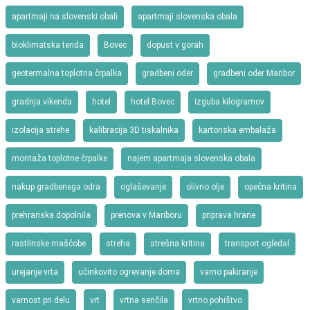
apartmaji na slovenski obali
apartmaji slovenska obala
bioklimatska tenda
Bovec
dopust v gorah
geotermalna toplotna črpalka
gradbeni oder
gradbeni oder Maribor
gradnja vikenda
hotel
hotel Bovec
izguba kilogramov
izolacija strehe
kalibracija 3D tiskalnika
kartonska embalaža
montaža toplotne črpalke
najem apartmaja slovenska obala
nakup gradbenega odra
oglaševanje
olivno olje
opečna kritina
prehranska dopolnila
prenova v Mariboru
priprava hrane
rastlinske maščobe
streha
strešna kritina
transport ogledal
urejanje vrta
učinkovito ogrevanje doma
varno pakiranje
varnost pri delu
vrt
vrtna senčila
vrtno pohištvo