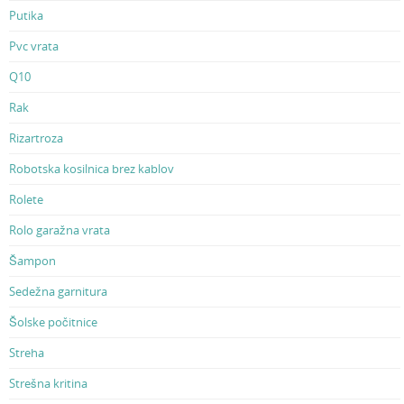
Putika
Pvc vrata
Q10
Rak
Rizartroza
Robotska kosilnica brez kablov
Rolete
Rolo garažna vrata
Šampon
Sedežna garnitura
Šolske počitnice
Streha
Strešna kritina