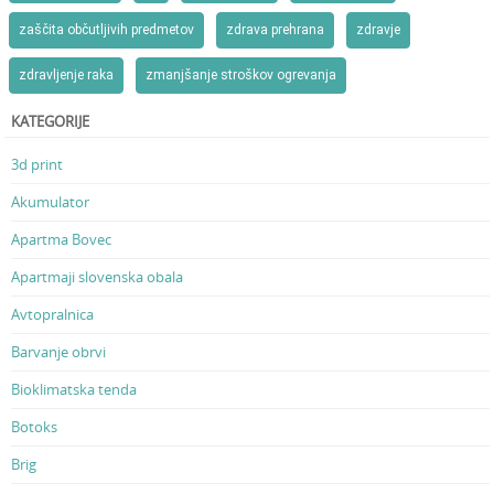
zaščita občutljivih predmetov
zdrava prehrana
zdravje
zdravljenje raka
zmanjšanje stroškov ogrevanja
KATEGORIJE
3d print
Akumulator
Apartma Bovec
Apartmaji slovenska obala
Avtopralnica
Barvanje obrvi
Bioklimatska tenda
Botoks
Brig