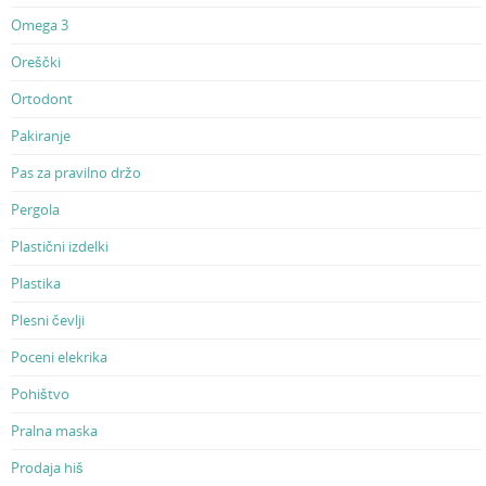
Omega 3
Oreščki
Ortodont
Pakiranje
Pas za pravilno držo
Pergola
Plastični izdelki
Plastika
Plesni čevlji
Poceni elekrika
Pohištvo
Pralna maska
Prodaja hiš