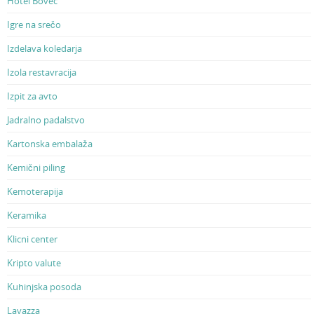
Hotel Bovec
Igre na srečo
Izdelava koledarja
Izola restavracija
Izpit za avto
Jadralno padalstvo
Kartonska embalaža
Kemični piling
Kemoterapija
Keramika
Klicni center
Kripto valute
Kuhinjska posoda
Lavazza