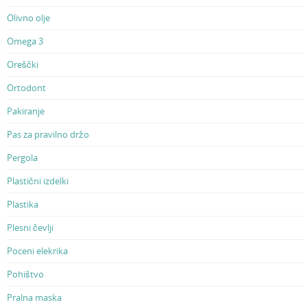
Olivno olje
Omega 3
Oreščki
Ortodont
Pakiranje
Pas za pravilno držo
Pergola
Plastični izdelki
Plastika
Plesni čevlji
Poceni elekrika
Pohištvo
Pralna maska