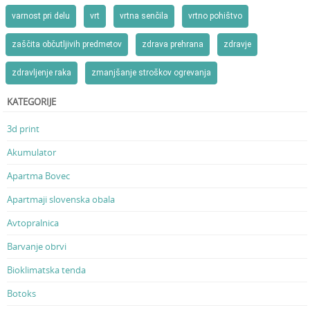
varnost pri delu
vrt
vrtna senčila
vrtno pohištvo
zaščita občutljivih predmetov
zdrava prehrana
zdravje
zdravljenje raka
zmanjšanje stroškov ogrevanja
KATEGORIJE
3d print
Akumulator
Apartma Bovec
Apartmaji slovenska obala
Avtopralnica
Barvanje obrvi
Bioklimatska tenda
Botoks