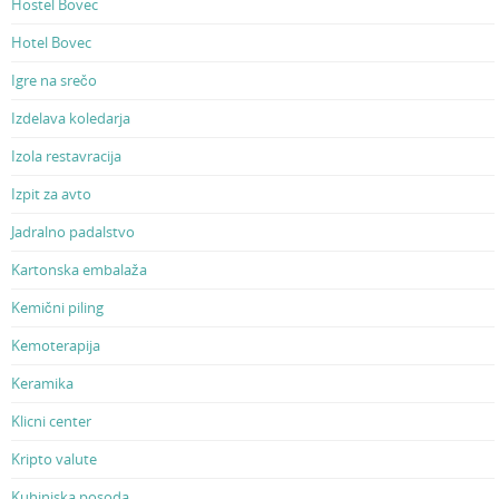
Hostel Bovec
Hotel Bovec
Igre na srečo
Izdelava koledarja
Izola restavracija
Izpit za avto
Jadralno padalstvo
Kartonska embalaža
Kemični piling
Kemoterapija
Keramika
Klicni center
Kripto valute
Kuhinjska posoda