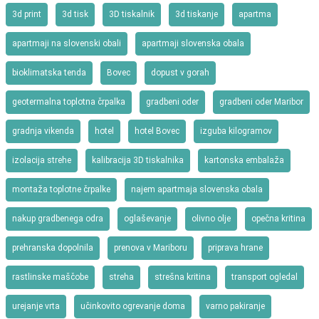
3d print
3d tisk
3D tiskalnik
3d tiskanje
apartma
apartmaji na slovenski obali
apartmaji slovenska obala
bioklimatska tenda
Bovec
dopust v gorah
geotermalna toplotna črpalka
gradbeni oder
gradbeni oder Maribor
gradnja vikenda
hotel
hotel Bovec
izguba kilogramov
izolacija strehe
kalibracija 3D tiskalnika
kartonska embalaža
montaža toplotne črpalke
najem apartmaja slovenska obala
nakup gradbenega odra
oglaševanje
olivno olje
opečna kritina
prehranska dopolnila
prenova v Mariboru
priprava hrane
rastlinske maščobe
streha
strešna kritina
transport ogledal
urejanje vrta
učinkovito ogrevanje doma
varno pakiranje