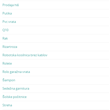
Prodaja hiš
Putika
Pvc vrata
Q10
Rak
Rizartroza
Robotska kosilnica brez kablov
Rolete
Rolo garažna vrata
Šampon
Sedežna garnitura
Šolske počitnice
Streha