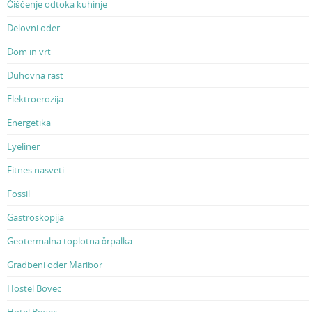
Čiščenje odtoka kuhinje
Delovni oder
Dom in vrt
Duhovna rast
Elektroerozija
Energetika
Eyeliner
Fitnes nasveti
Fossil
Gastroskopija
Geotermalna toplotna črpalka
Gradbeni oder Maribor
Hostel Bovec
Hotel Bovec