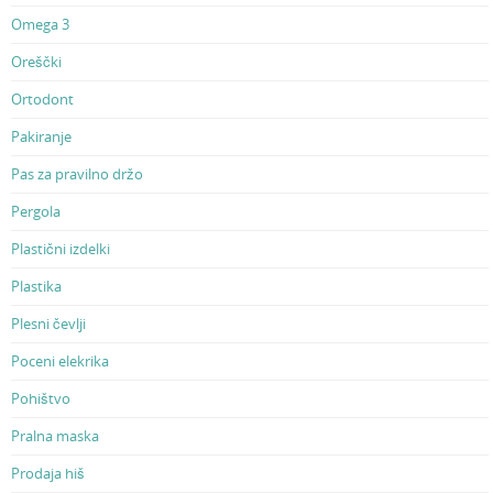
Omega 3
Oreščki
Ortodont
Pakiranje
Pas za pravilno držo
Pergola
Plastični izdelki
Plastika
Plesni čevlji
Poceni elekrika
Pohištvo
Pralna maska
Prodaja hiš