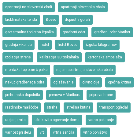
apartmaji na slovenski obali
apartmaji slovenska obala
bioklimatska tenda
Bovec
dopust v gorah
geotermalna toplotna črpalka
gradbeni oder
gradbeni oder Maribor
gradnja vikenda
hotel
hotel Bovec
izguba kilogramov
izolacija strehe
kalibracija 3D tiskalnika
kartonska embalaža
montaža toplotne črpalke
najem apartmaja slovenska obala
nakup gradbenega odra
oglaševanje
olivno olje
opečna kritina
prehranska dopolnila
prenova v Mariboru
priprava hrane
rastlinske maščobe
streha
strešna kritina
transport ogledal
urejanje vrta
učinkovito ogrevanje doma
varno pakiranje
varnost pri delu
vrt
vrtna senčila
vrtno pohištvo