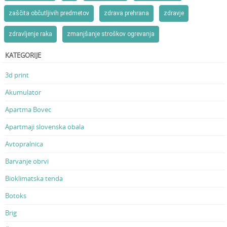
zaščita občutljivih predmetov
zdrava prehrana
zdravje
zdravljenje raka
zmanjšanje stroškov ogrevanja
KATEGORIJE
3d print
Akumulator
Apartma Bovec
Apartmaji slovenska obala
Avtopralnica
Barvanje obrvi
Bioklimatska tenda
Botoks
Brig