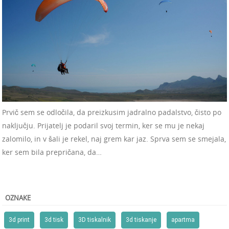
Prvič sem se odločila, da preizkusim jadralno padalstvo, čisto po
naključju. Prijatelj je podaril svoj termin, ker se mu je nekaj
zalomilo, in v šali je rekel, naj grem kar jaz. Sprva sem se smejala,
ker sem bila prepričana, da…
OZNAKE
3d print
3d tisk
3D tiskalnik
3d tiskanje
apartma