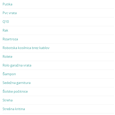
Putika
Pvc vrata
Q10
Rak
Rizartroza
Robotska kosilnica brez kablov
Rolete
Rolo garažna vrata
Šampon
Sedežna garnitura
Šolske počitnice
Streha
Strešna kritina