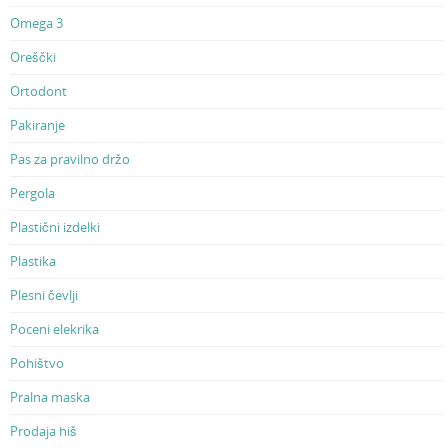
Omega 3
Oreščki
Ortodont
Pakiranje
Pas za pravilno držo
Pergola
Plastični izdelki
Plastika
Plesni čevlji
Poceni elekrika
Pohištvo
Pralna maska
Prodaja hiš