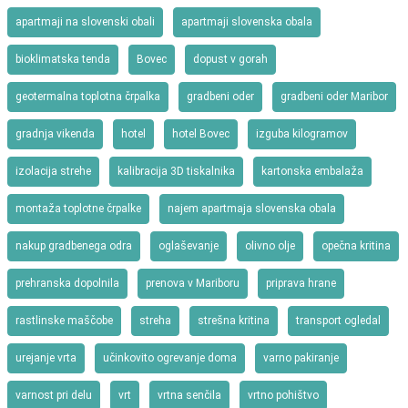
apartmaji na slovenski obali
apartmaji slovenska obala
bioklimatska tenda
Bovec
dopust v gorah
geotermalna toplotna črpalka
gradbeni oder
gradbeni oder Maribor
gradnja vikenda
hotel
hotel Bovec
izguba kilogramov
izolacija strehe
kalibracija 3D tiskalnika
kartonska embalaža
montaža toplotne črpalke
najem apartmaja slovenska obala
nakup gradbenega odra
oglaševanje
olivno olje
opečna kritina
prehranska dopolnila
prenova v Mariboru
priprava hrane
rastlinske maščobe
streha
strešna kritina
transport ogledal
urejanje vrta
učinkovito ogrevanje doma
varno pakiranje
varnost pri delu
vrt
vrtna senčila
vrtno pohištvo