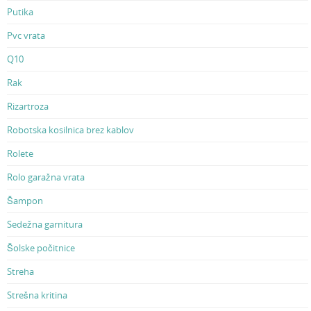
Putika
Pvc vrata
Q10
Rak
Rizartroza
Robotska kosilnica brez kablov
Rolete
Rolo garažna vrata
Šampon
Sedežna garnitura
Šolske počitnice
Streha
Strešna kritina