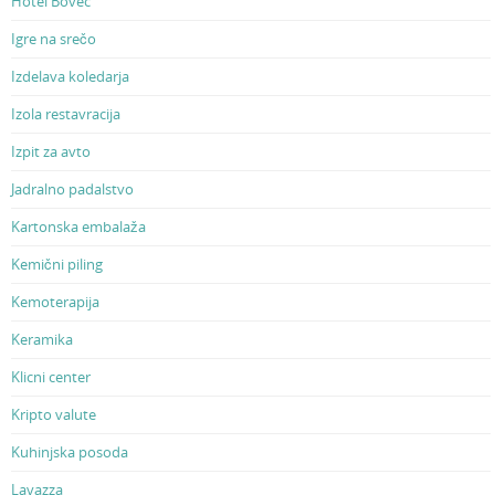
Hotel Bovec
Igre na srečo
Izdelava koledarja
Izola restavracija
Izpit za avto
Jadralno padalstvo
Kartonska embalaža
Kemični piling
Kemoterapija
Keramika
Klicni center
Kripto valute
Kuhinjska posoda
Lavazza