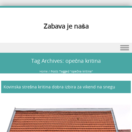
Zabava je naša
Skip to content
Tag Archives:
opečna kritina
Home
/
Posts Tagged "opečna kritina"
Kovinska strešna kritina dobra izbira za vikend na snegu