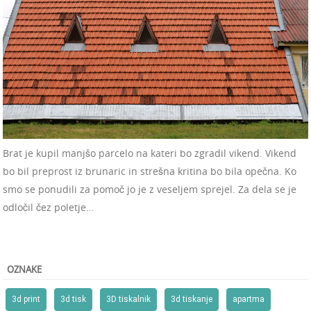
Brat je kupil manjšo parcelo na kateri bo zgradil vikend. Vikend
bo bil preprost iz brunaric in strešna kritina bo bila opečna. Ko
smo se ponudili za pomoč jo je z veseljem sprejel. Za dela se je
odločil čez poletje…
OZNAKE
3d print
3d tisk
3D tiskalnik
3d tiskanje
apartma