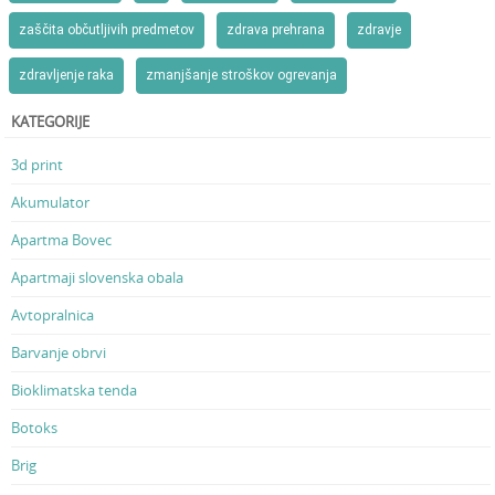
zaščita občutljivih predmetov
zdrava prehrana
zdravje
zdravljenje raka
zmanjšanje stroškov ogrevanja
KATEGORIJE
3d print
Akumulator
Apartma Bovec
Apartmaji slovenska obala
Avtopralnica
Barvanje obrvi
Bioklimatska tenda
Botoks
Brig