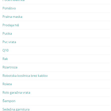
Pohištvo
Pralna maska
Prodaja hiš
Putika
Pvc vrata
Q10
Rak
Rizartroza
Robotska kosilnica brez kablov
Rolete
Rolo garažna vrata
Šampon
Sedežna garnitura