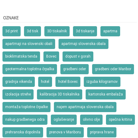
OZNAKE
3d print
3d tisk
3D tiskalnik
3d tiskanje
apartma
apartmaji na slovenski obali
apartmaji slovenska obala
bioklimatska tenda
Bovec
dopust v gorah
geotermalna toplotna črpalka
gradbeni oder
gradbeni oder Maribor
gradnja vikenda
hotel
hotel Bovec
izguba kilogramov
izolacija strehe
kalibracija 3D tiskalnika
kartonska embalaža
montaža toplotne črpalke
najem apartmaja slovenska obala
nakup gradbenega odra
oglaševanje
olivno olje
opečna kritina
prehranska dopolnila
prenova v Mariboru
priprava hrane