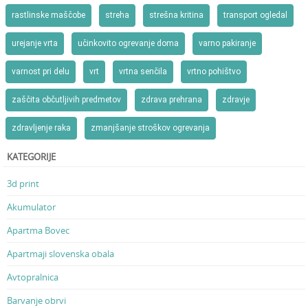
rastlinske maščobe
streha
strešna kritina
transport ogledal
urejanje vrta
učinkovito ogrevanje doma
varno pakiranje
varnost pri delu
vrt
vrtna senčila
vrtno pohištvo
zaščita občutljivih predmetov
zdrava prehrana
zdravje
zdravljenje raka
zmanjšanje stroškov ogrevanja
KATEGORIJE
3d print
Akumulator
Apartma Bovec
Apartmaji slovenska obala
Avtopralnica
Barvanje obrvi