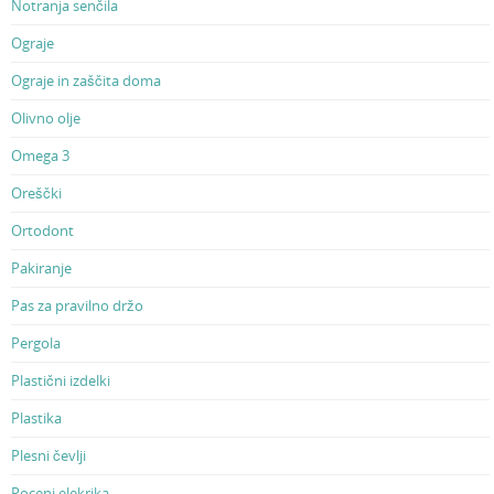
Notranja senčila
Ograje
Ograje in zaščita doma
Olivno olje
Omega 3
Oreščki
Ortodont
Pakiranje
Pas za pravilno držo
Pergola
Plastični izdelki
Plastika
Plesni čevlji
Poceni elekrika