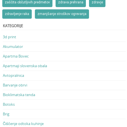
zaščita občutljivih predmetov
zdrava prehrana
zdravje
zdravljenje raka
zmanjšanje stroškov ogrevanja
KATEGORIJE
3d print
Akumulator
Apartma Bovec
Apartmaji slovenska obala
Avtopralnica
Barvanje obrvi
Bioklimatska tenda
Botoks
Brig
Čiščenje odtoka kuhinje