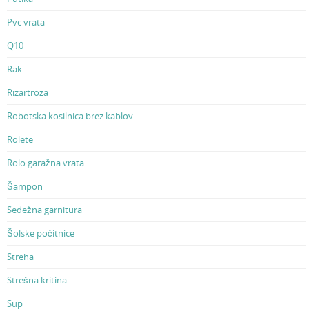
Pvc vrata
Q10
Rak
Rizartroza
Robotska kosilnica brez kablov
Rolete
Rolo garažna vrata
Šampon
Sedežna garnitura
Šolske počitnice
Streha
Strešna kritina
Sup