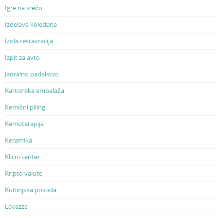
Igre na srečo
Izdelava koledarja
Izola restavracija
Izpit za avto
Jadralno padalstvo
Kartonska embalaža
Kemični piling
Kemoterapija
Keramika
Klicni center
Kripto valute
Kuhinjska posoda
Lavazza