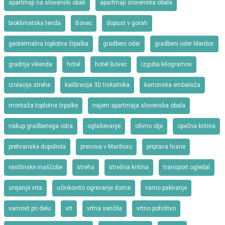
apartmaji na slovenski obali
apartmaji slovenska obala
bioklimatska tenda
Bovec
dopust v gorah
geotermalna toplotna črpalka
gradbeni oder
gradbeni oder Maribor
gradnja vikenda
hotel
hotel Bovec
izguba kilogramov
izolacija strehe
kalibracija 3D tiskalnika
kartonska embalaža
montaža toplotne črpalke
najem apartmaja slovenska obala
nakup gradbenega odra
oglaševanje
olivno olje
opečna kritina
prehranska dopolnila
prenova v Mariboru
priprava hrane
rastlinske maščobe
streha
strešna kritina
transport ogledal
urejanje vrta
učinkovito ogrevanje doma
varno pakiranje
varnost pri delu
vrt
vrtna senčila
vrtno pohištvo