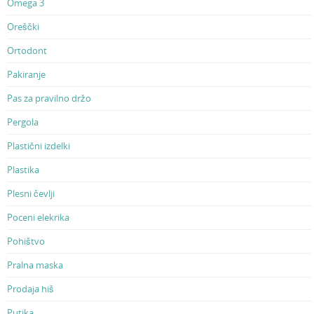
Omega 3
Oreščki
Ortodont
Pakiranje
Pas za pravilno držo
Pergola
Plastični izdelki
Plastika
Plesni čevlji
Poceni elekrika
Pohištvo
Pralna maska
Prodaja hiš
Putika