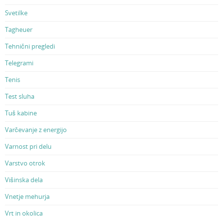
Svetilke
Tagheuer
Tehnični pregledi
Telegrami
Tenis
Test sluha
Tuš kabine
Varčevanje z energijo
Varnost pri delu
Varstvo otrok
Višinska dela
Vnetje mehurja
Vrt in okolica