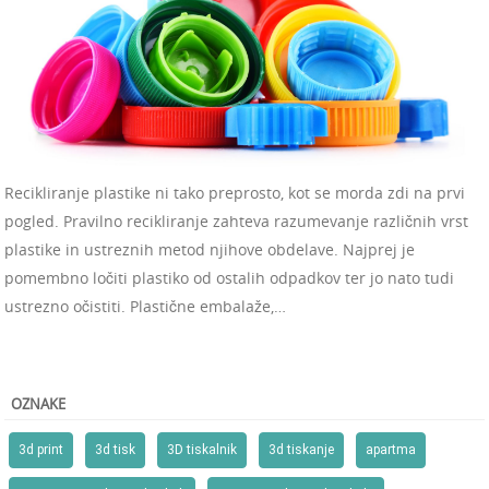
Recikliranje plastike ni tako preprosto, kot se morda zdi na prvi
pogled. Pravilno recikliranje zahteva razumevanje različnih vrst
plastike in ustreznih metod njihove obdelave. Najprej je
pomembno ločiti plastiko od ostalih odpadkov ter jo nato tudi
ustrezno očistiti. Plastične embalaže,…
OZNAKE
3d print
3d tisk
3D tiskalnik
3d tiskanje
apartma