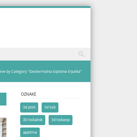
ive by Category "Geotermalna toplotna črpalka"
OZNAKE
3d print
3d tisk
3D tiskalnik
3d tiskanje
apartma