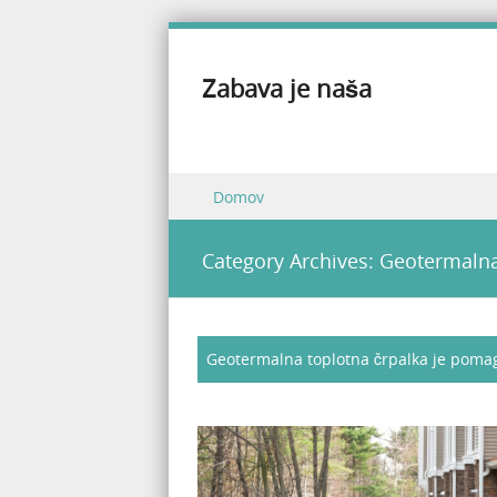
Zabava je naša
Skip to content
Domov
Menu
Category Archives:
Geotermalna
Geotermalna toplotna črpalka je pomag