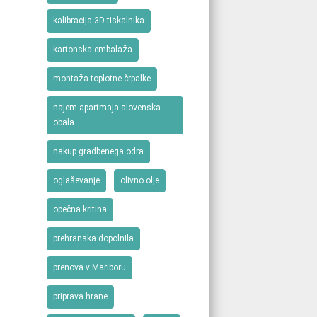
kalibracija 3D tiskalnika
kartonska embalaža
montaža toplotne črpalke
najem apartmaja slovenska
obala
nakup gradbenega odra
oglaševanje
olivno olje
opečna kritina
prehranska dopolnila
prenova v Mariboru
priprava hrane