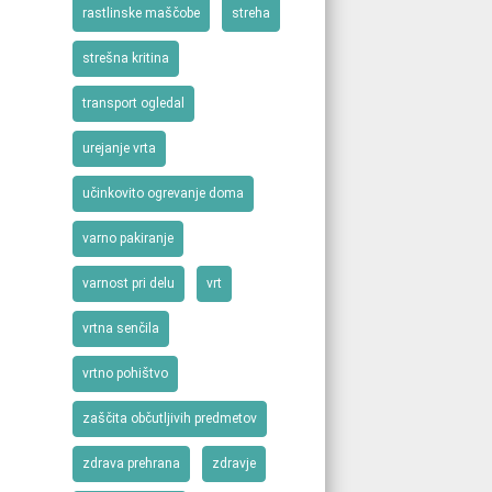
rastlinske maščobe
streha
strešna kritina
transport ogledal
urejanje vrta
učinkovito ogrevanje doma
varno pakiranje
varnost pri delu
vrt
vrtna senčila
vrtno pohištvo
zaščita občutljivih predmetov
zdrava prehrana
zdravje