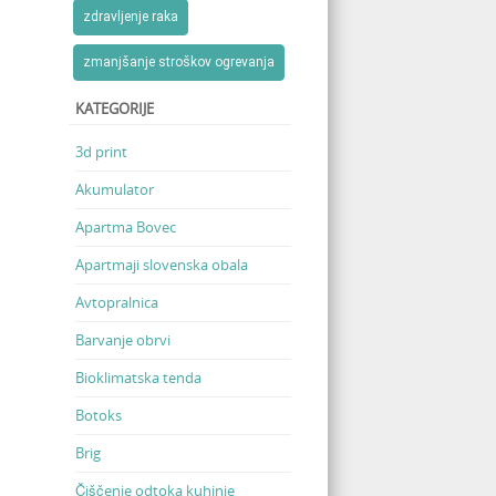
zdravljenje raka
zmanjšanje stroškov ogrevanja
KATEGORIJE
3d print
Akumulator
Apartma Bovec
Apartmaji slovenska obala
Avtopralnica
Barvanje obrvi
Bioklimatska tenda
Botoks
Brig
Čiščenje odtoka kuhinje