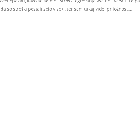
ačel opažati, kako so se moji stroški ogrevanja vse bolj večali. To pa
 da so stroški postali zelo visoki, ter sem tukaj videl priložnost,…