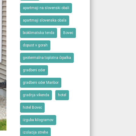
apartmaji na slovenski obali
apartmaji slovenska obala
bioklimatska tenda
Bovec
dopust v gorah
geotermalna toplotna črpalka
gradbeni oder
gradbeni oder Maribor
gradnja vikenda
hotel
hotel Bovec
izguba kilogramov
izolacija strehe