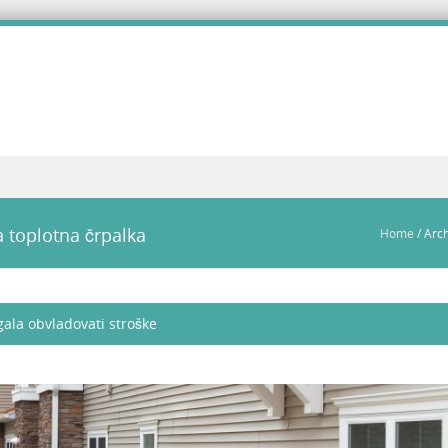
 toplotna črpalka
Home
/
Arch
ala obvladovati stroške