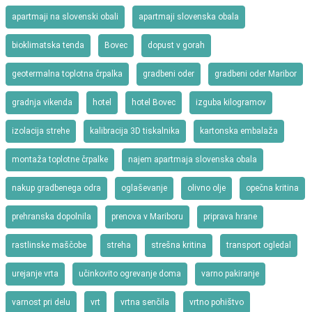
apartmaji na slovenski obali
apartmaji slovenska obala
bioklimatska tenda
Bovec
dopust v gorah
geotermalna toplotna črpalka
gradbeni oder
gradbeni oder Maribor
gradnja vikenda
hotel
hotel Bovec
izguba kilogramov
izolacija strehe
kalibracija 3D tiskalnika
kartonska embalaža
montaža toplotne črpalke
najem apartmaja slovenska obala
nakup gradbenega odra
oglaševanje
olivno olje
opečna kritina
prehranska dopolnila
prenova v Mariboru
priprava hrane
rastlinske maščobe
streha
strešna kritina
transport ogledal
urejanje vrta
učinkovito ogrevanje doma
varno pakiranje
varnost pri delu
vrt
vrtna senčila
vrtno pohištvo