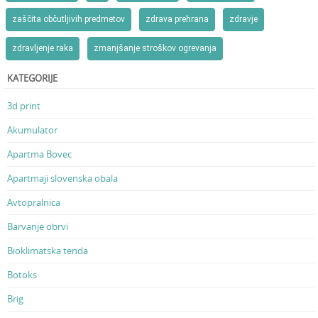
zaščita občutljivih predmetov
zdrava prehrana
zdravje
zdravljenje raka
zmanjšanje stroškov ogrevanja
KATEGORIJE
3d print
Akumulator
Apartma Bovec
Apartmaji slovenska obala
Avtopralnica
Barvanje obrvi
Bioklimatska tenda
Botoks
Brig