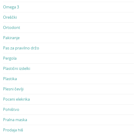
Omega 3
Oreščki
Ortodont
Pakiranje
Pas za pravilno držo
Pergola
Plastični izdelki
Plastika
Plesni čevlji
Poceni elekrika
Pohištvo
Pralna maska
Prodaja hiš