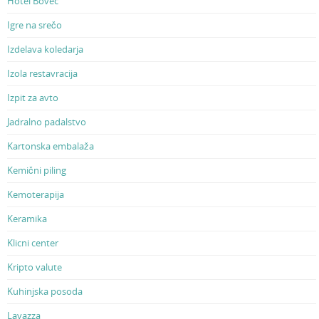
Hotel Bovec
Igre na srečo
Izdelava koledarja
Izola restavracija
Izpit za avto
Jadralno padalstvo
Kartonska embalaža
Kemični piling
Kemoterapija
Keramika
Klicni center
Kripto valute
Kuhinjska posoda
Lavazza