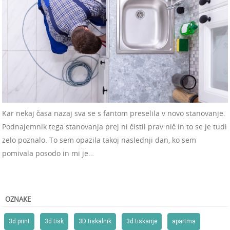
Kar nekaj časa nazaj sva se s fantom preselila v novo stanovanje.
Podnajemnik tega stanovanja prej ni čistil prav nič in to se je tudi
zelo poznalo. To sem opazila takoj naslednji dan, ko sem
pomivala posodo in mi je…
OZNAKE
3d print
3d tisk
3D tiskalnik
3d tiskanje
apartma