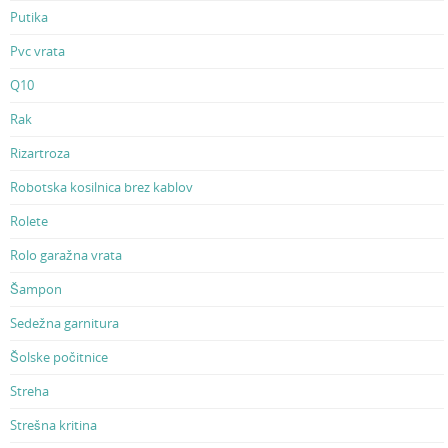
Putika
Pvc vrata
Q10
Rak
Rizartroza
Robotska kosilnica brez kablov
Rolete
Rolo garažna vrata
Šampon
Sedežna garnitura
Šolske počitnice
Streha
Strešna kritina