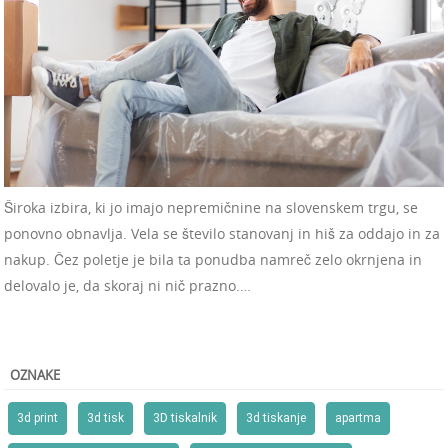
Široka izbira, ki jo imajo nepremičnine na slovenskem trgu, se
ponovno obnavlja. Vela se število stanovanj in hiš za oddajo in za
nakup. Čez poletje je bila ta ponudba namreč zelo okrnjena in
delovalo je, da skoraj ni nič prazno.…
OZNAKE
3d print
3d tisk
3D tiskalnik
3d tiskanje
apartma