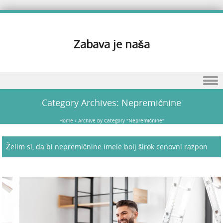
Zabava je naša
Skip to content
Category Archives:
Nepremičnine
Home
/
Archive by Category "Nepremičnine"
Želim si, da bi nepremičnine imele bolj širok cenovni razpon