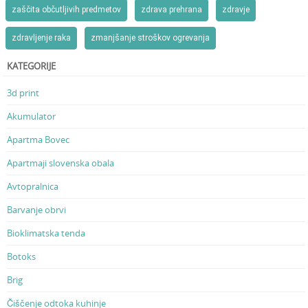
zaščita občutljivih predmetov
zdrava prehrana
zdravje
zdravljenje raka
zmanjšanje stroškov ogrevanja
KATEGORIJE
3d print
Akumulator
Apartma Bovec
Apartmaji slovenska obala
Avtopralnica
Barvanje obrvi
Bioklimatska tenda
Botoks
Brig
Čiščenje odtoka kuhinje