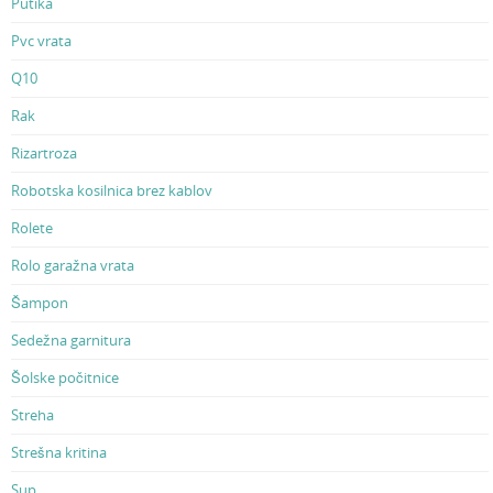
Putika
Pvc vrata
Q10
Rak
Rizartroza
Robotska kosilnica brez kablov
Rolete
Rolo garažna vrata
Šampon
Sedežna garnitura
Šolske počitnice
Streha
Strešna kritina
Sup