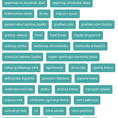
apartmaji na slovenski obali
apartmaji slovenska obala
bioklimatska tenda
Bovec
dopust v gorah
geotermalna toplotna črpalka
gradbeni oder
gradbeni oder Maribor
gradnja vikenda
hotel
hotel Bovec
izguba kilogramov
izolacija strehe
kalibracija 3D tiskalnika
kartonska embalaža
montaža toplotne črpalke
najem apartmaja slovenska obala
nakup gradbenega odra
oglaševanje
olivno olje
opečna kritina
prehranska dopolnila
prenova v Mariboru
priprava hrane
rastlinske maščobe
streha
strešna kritina
transport ogledal
urejanje vrta
učinkovito ogrevanje doma
varno pakiranje
varnost pri delu
vrt
vrtna senčila
vrtno pohištvo