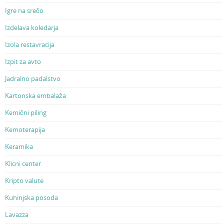
Igre na srečo
Izdelava koledarja
Izola restavracija
Izpit za avto
Jadralno padalstvo
Kartonska embalaža
Kemični piling
Kemoterapija
Keramika
Klicni center
Kripto valute
Kuhinjska posoda
Lavazza