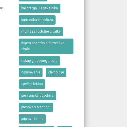
ko
kalibracija 3D tiskalnika
kartonska embalaža
montaža toplotne črpalke
najem apartmaja slovenska
obala
nakup gradbenega odra
oglaševanje
olivno olje
opečna kritina
prehranska dopolnila
prenova v Mariboru
priprava hrane