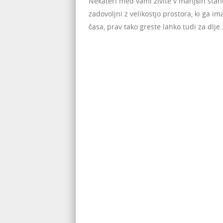
Nekateri med vami živite v manjših stan
zadovoljni z velikostjo prostora, ki ga 
časa, prav tako greste lahko tudi za dlje