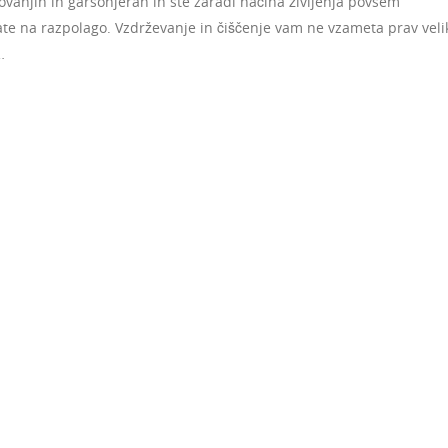
ovanjih in garsonjerah in ste zaradi načina življenja povsem
imate na razpolago. Vzdrževanje in čiščenje vam ne vzameta prav veli
…