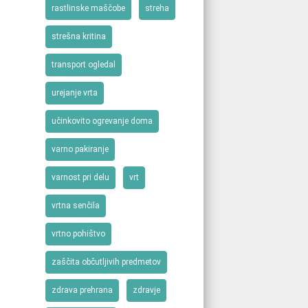
rastlinske maščobe
streha
strešna kritina
transport ogledal
urejanje vrta
učinkovito ogrevanje doma
varno pakiranje
varnost pri delu
vrt
vrtna senčila
vrtno pohištvo
zaščita občutljivih predmetov
zdrava prehrana
zdravje