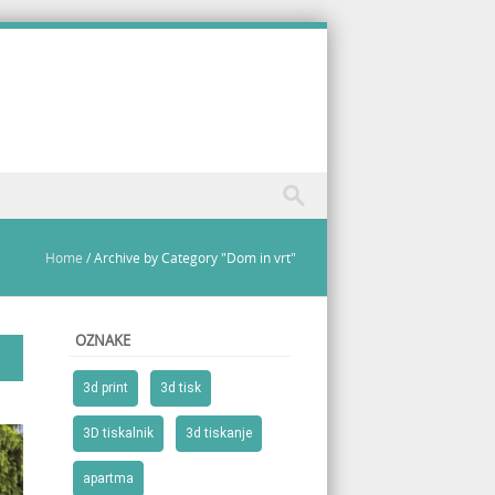
Home
/
Archive by Category "Dom in vrt"
OZNAKE
3d print
3d tisk
3D tiskalnik
3d tiskanje
apartma