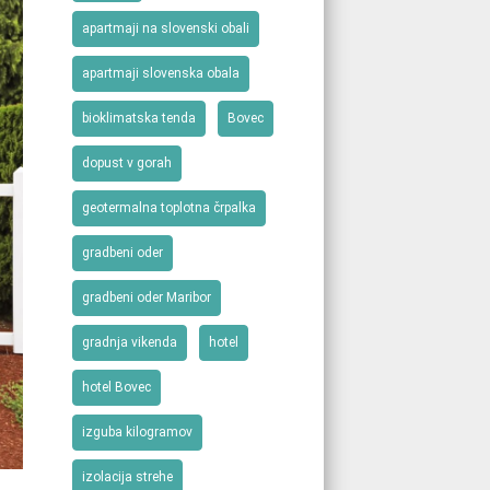
apartmaji na slovenski obali
apartmaji slovenska obala
bioklimatska tenda
Bovec
dopust v gorah
geotermalna toplotna črpalka
gradbeni oder
gradbeni oder Maribor
gradnja vikenda
hotel
hotel Bovec
izguba kilogramov
izolacija strehe