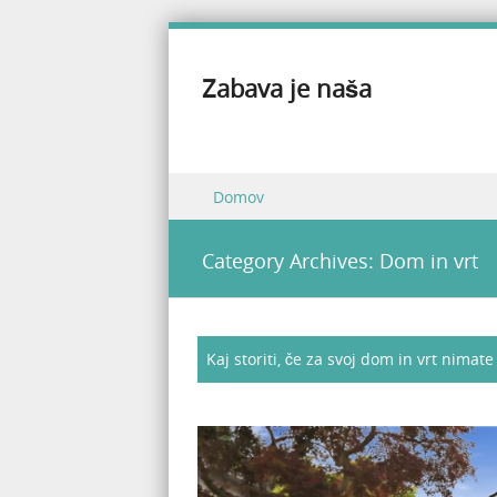
Zabava je naša
Skip to content
Domov
Menu
Category Archives:
Dom in vrt
Kaj storiti, če za svoj dom in vrt nimate