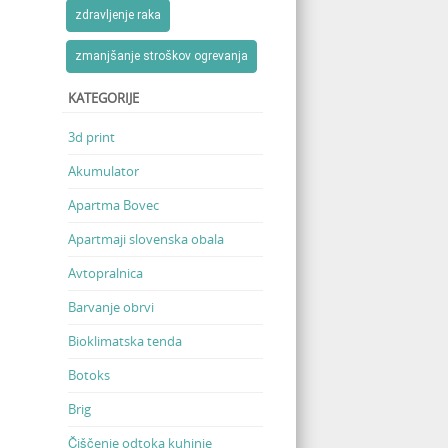
zdravljenje raka
zmanjšanje stroškov ogrevanja
KATEGORIJE
3d print
Akumulator
Apartma Bovec
Apartmaji slovenska obala
Avtopralnica
Barvanje obrvi
Bioklimatska tenda
Botoks
Brig
Čiščenje odtoka kuhinje