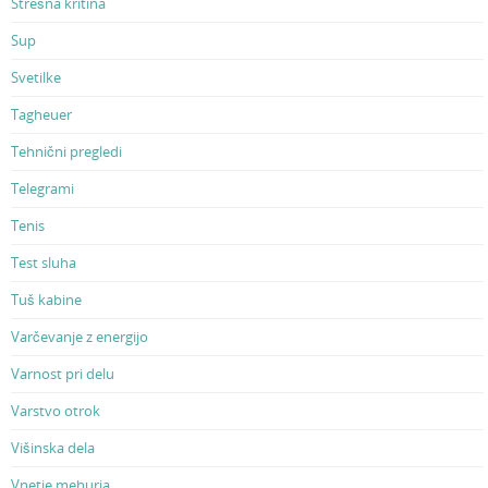
Strešna kritina
Sup
Svetilke
Tagheuer
Tehnični pregledi
Telegrami
Tenis
Test sluha
Tuš kabine
Varčevanje z energijo
Varnost pri delu
Varstvo otrok
Višinska dela
Vnetje mehurja