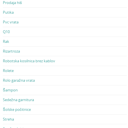
Prodaja hiš
Putika
Pvc vrata
Q10
Rak
Rizartroza
Robotska kosilnica brez kablov
Rolete
Rolo garažna vrata
Šampon
Sedežna garnitura
Šolske počitnice
Streha