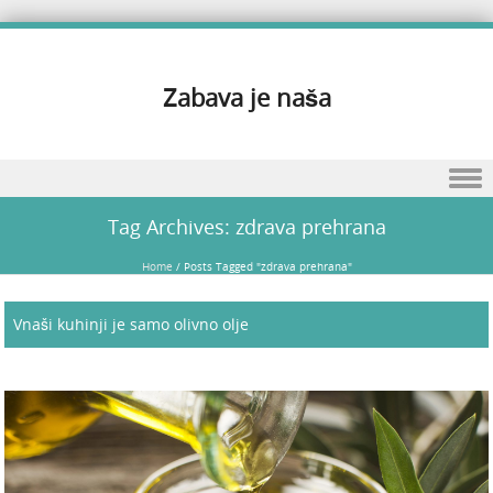
Zabava je naša
Skip to content
Tag Archives:
zdrava prehrana
Home
/
Posts Tagged "zdrava prehrana"
Vnaši kuhinji je samo olivno olje