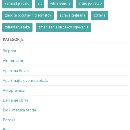
varnost pri delu
vrt
vrtna senčila
vrtno pohištvo
zaščita občutljivih predmetov
zdrava prehrana
zdravje
zdravljenje raka
zmanjšanje stroškov ogrevanja
KATEGORIJE
3d print
Akumulator
Apartma Bovec
Apartmaji slovenska obala
Avtopralnica
Barvanje obrvi
Bioklimatska tenda
Botoks
Brig