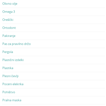
Olivno olje
Omega 3
Oreščki
Ortodont
Pakiranje
Pas za pravilno držo
Pergola
Plastični izdelki
Plastika
Plesni čevlji
Poceni elekrika
Pohištvo
Pralna maska