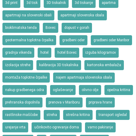
3d print
3d tisk
3D tiskalnik
3d tiskanje
apartma
apartmaji na slovenski obali
apartmaji slovenska obala
bioklimatska tenda
Bovec
dopust v gorah
geotermalna toplotna črpalka
gradbeni oder
gradbeni oder Maribor
gradnja vikenda
hotel
hotel Bovec
izguba kilogramov
izolacija strehe
kalibracija 3D tiskalnika
kartonska embalaža
montaža toplotne črpalke
najem apartmaja slovenska obala
nakup gradbenega odra
oglaševanje
olivno olje
opečna kritina
prehranska dopolnila
prenova v Mariboru
priprava hrane
rastlinske maščobe
streha
strešna kritina
transport ogledal
urejanje vrta
učinkovito ogrevanje doma
varno pakiranje