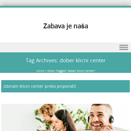
Zabava je naša
Skip to content
Tag Archives:
dober klicni center
Home
/
Posts Tagged "dober klicni center"
Izbiram klicni center preko priporočil