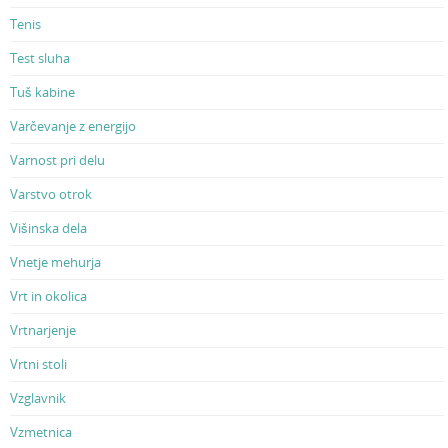
Tenis
Test sluha
Tuš kabine
Varčevanje z energijo
Varnost pri delu
Varstvo otrok
Višinska dela
Vnetje mehurja
Vrt in okolica
Vrtnarjenje
Vrtni stoli
Vzglavnik
Vzmetnica