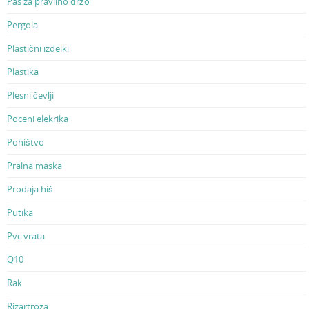
Pas za pravilno držo
Pergola
Plastični izdelki
Plastika
Plesni čevlji
Poceni elekrika
Pohištvo
Pralna maska
Prodaja hiš
Putika
Pvc vrata
Q10
Rak
Rizartroza