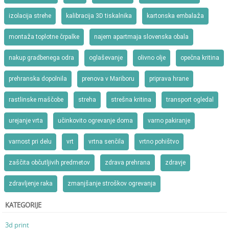
izolacija strehe
kalibracija 3D tiskalnika
kartonska embalaža
montaža toplotne črpalke
najem apartmaja slovenska obala
nakup gradbenega odra
oglaševanje
olivno olje
opečna kritina
prehranska dopolnila
prenova v Mariboru
priprava hrane
rastlinske maščobe
streha
strešna kritina
transport ogledal
urejanje vrta
učinkovito ogrevanje doma
varno pakiranje
varnost pri delu
vrt
vrtna senčila
vrtno pohištvo
zaščita občutljivih predmetov
zdrava prehrana
zdravje
zdravljenje raka
zmanjšanje stroškov ogrevanja
KATEGORIJE
3d print