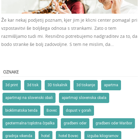
Že kar nekaj podjetij poznam, kjer jim je klicni center pomagal pri
vzpostavitvi še boljšega odnosa s strankami. Zato o tem
razmišljamo tudi mi. Resnično potrebujemo nadgraditev za to, da
bodo stranke še bolj zadovoljne. S tem ne mislim, da…
OZNAKE
3d print
3d tisk
3D tiskalnik
3d tiskanje
apartma
apartmaji na slovenski obali
apartmaji slovenska obala
bioklimatska tenda
Bovec
dopust v gorah
geotermalna toplotna črpalka
gradbeni oder
gradbeni oder Maribor
gradnja vikenda
hotel
hotel Bovec
izguba kilogramov