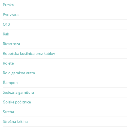
Putika
Pvc vrata
Q10
Rak
Rizartroza
Robotska kosilnica brez kablov
Rolete
Rolo garažna vrata
Šampon
Sedežna garnitura
Šolske počitnice
Streha
Strešna kritina