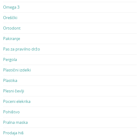
Omega 3
Oreščki
Ortodont
Pakiranje
Pas za pravilno držo
Pergola
Plastični izdelki
Plastika
Plesni čevlji
Poceni elekrika
Pohištvo
Pralna maska
Prodaja hiš