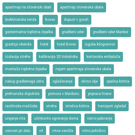
apartmaji na slovenski obali
apartmaji slovenska obala
bioklimatska tenda
Bovec
dopust v gorah
geotermalna toplotna črpalka
gradbeni oder
gradbeni oder Maribor
gradnja vikenda
hotel
hotel Bovec
izguba kilogramov
izolacija strehe
kalibracija 3D tiskalnika
kartonska embalaža
montaža toplotne črpalke
najem apartmaja slovenska obala
nakup gradbenega odra
oglaševanje
olivno olje
opečna kritina
prehranska dopolnila
prenova v Mariboru
priprava hrane
rastlinske maščobe
streha
strešna kritina
transport ogledal
urejanje vrta
učinkovito ogrevanje doma
varno pakiranje
varnost pri delu
vrt
vrtna senčila
vrtno pohištvo