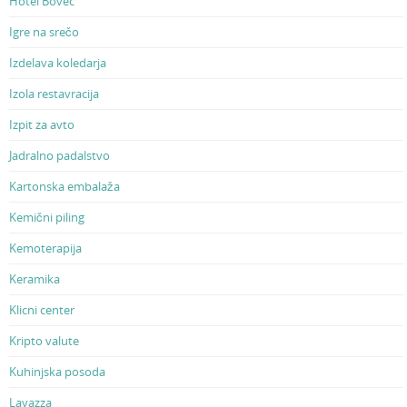
Hotel Bovec
Igre na srečo
Izdelava koledarja
Izola restavracija
Izpit za avto
Jadralno padalstvo
Kartonska embalaža
Kemični piling
Kemoterapija
Keramika
Klicni center
Kripto valute
Kuhinjska posoda
Lavazza