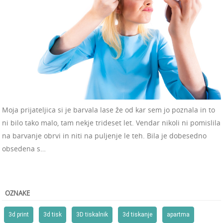
Moja prijateljica si je barvala lase že od kar sem jo poznala in to
ni bilo tako malo, tam nekje trideset let. Vendar nikoli ni pomislila
na barvanje obrvi in niti na puljenje le teh. Bila je dobesedno
obsedena s…
OZNAKE
3d print
3d tisk
3D tiskalnik
3d tiskanje
apartma