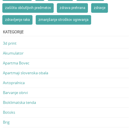
zaščita občutljivih predmetov
zdrava prehrana
zdravje
zdravljenje raka
zmanjšanje stroškov ogrevanja
KATEGORIJE
3d print
Akumulator
Apartma Bovec
Apartmaji slovenska obala
Avtopralnica
Barvanje obrvi
Bioklimatska tenda
Botoks
Brig