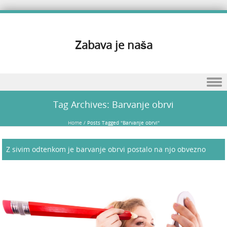
Zabava je naša
Skip to content
Tag Archives:
Barvanje obrvi
Home
/
Posts Tagged "Barvanje obrvi"
Z sivim odtenkom je barvanje obrvi postalo na njo obvezno