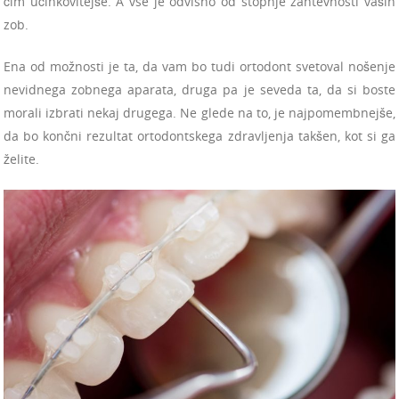
čim učinkovitejše. A vse je odvisno od stopnje zahtevnosti vaših
zob.
Ena od možnosti je ta, da vam bo tudi ortodont svetoval nošenje
nevidnega zobnega aparata, druga pa je seveda ta, da si boste
morali izbrati nekaj drugega. Ne glede na to, je najpomembnejše,
da bo končni rezultat ortodontskega zdravljenja takšen, kot si ga
želite.