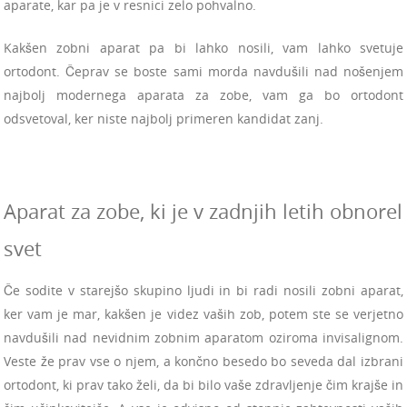
aparate, kar pa je v resnici zelo pohvalno.
Kakšen zobni aparat pa bi lahko nosili, vam lahko svetuje
ortodont. Čeprav se boste sami morda navdušili nad nošenjem
najbolj modernega aparata za zobe, vam ga bo ortodont
odsvetoval, ker niste najbolj primeren kandidat zanj.
Aparat za zobe, ki je v zadnjih letih obnorel
svet
Če sodite v starejšo skupino ljudi in bi radi nosili zobni aparat,
ker vam je mar, kakšen je videz vaših zob, potem ste se verjetno
navdušili nad nevidnim zobnim aparatom oziroma invisalignom.
Veste že prav vse o njem, a končno besedo bo seveda dal izbrani
ortodont, ki prav tako želi, da bi bilo vaše zdravljenje čim krajše in