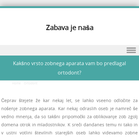
Zabava je naša
Skip to content
Kakšno vrsto zobnega aparata vam bo predlagal
ortodont?
Home
/
Ortodont
/
Kakšno vrsto zobnega aparata vam bo predlagal ortodont?
Čeprav štejete že kar nekaj let, se lahko vseeno odločite za
nošenje zobnega aparata. Kar nekaj odraslih oseb je namreč še
vedno mnenja, da so takšni pripomočki za oblikovanje zob zgolj
domena otrok in mladostnikov. K sreči dandanes temu ni tako in
v ustni votlini številnih starejših oseb lahko videvamo zobne