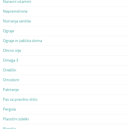
Naravni vitamini
Nepremičnine
Notranja senčila
Ograje
Ograje in zaščita doma
Olivno olje
Omega 3
Oreščki
Ortodont
Pakiranje
Pas za pravilno držo
Pergola
Plastični izdelki
Plastika