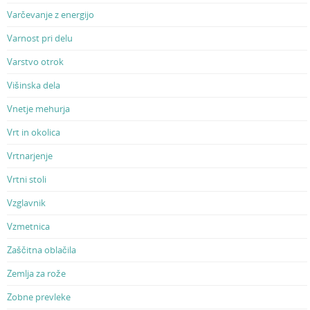
Varčevanje z energijo
Varnost pri delu
Varstvo otrok
Višinska dela
Vnetje mehurja
Vrt in okolica
Vrtnarjenje
Vrtni stoli
Vzglavnik
Vzmetnica
Zaščitna oblačila
Zemlja za rože
Zobne prevleke