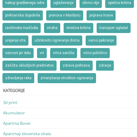
nakup gradbenega odra
oglaševanje
olivno olje
opečna kritina
prehranska dopolnila
prenova v Mariboru
priprava hrane
rastlinske maščobe
streha
strešna kritina
transport ogledal
urejanje vrta
učinkovito ogrevanje doma
varno pakiranje
varnost pri delu
vrt
vrtna senčila
vrtno pohištvo
zaščita občutljivih predmetov
zdrava prehrana
zdravje
zdravljenje raka
zmanjšanje stroškov ogrevanja
KATEGORIJE
3d print
Akumulator
Apartma Bovec
Apartmaji slovenska obala