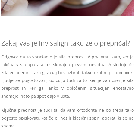
Zakaj vas je Invisalign tako zelo prepričal?
Odgovor na to vprašanje je sila preprost. V prvi vrsti zato, ker je
takšna vrsta aparata res skorajda povsem nevidna. A slednje še
zdaleč ni edini razlog, zakaj bi si izbrali takšen zobni pripomoček.
Ljudje se pogosto zanj odločijo tudi za to, ker je za nošenje sila
preprost in ker ga lahko v določenih situacijah enostavno
snamejo, nato pa spet dajo v usta.
Ključna prednost je tudi ta, da vam ortodonta ne bo treba tako
pogosto obiskovati, kot če bi nosili klasični zobni aparat, ki se ne
sname.