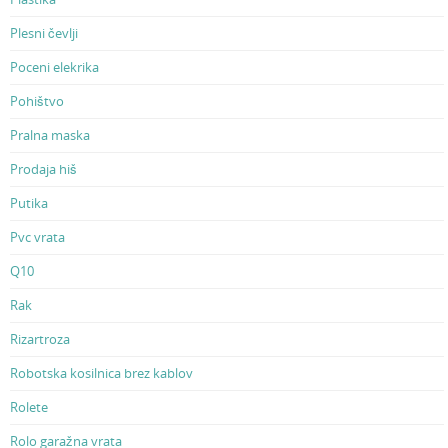
Plesni čevlji
Poceni elekrika
Pohištvo
Pralna maska
Prodaja hiš
Putika
Pvc vrata
Q10
Rak
Rizartroza
Robotska kosilnica brez kablov
Rolete
Rolo garažna vrata