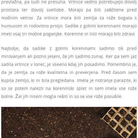
prevlažna, pa tudi ne presuha. Vrtnice vedno potrebujejo dovolj
prostora ter dovolj svetlobe. Morajo pa biti zaščitene pred
močnim vetrov. Za vrtnice mora biti zemlja za rože bogata s
humusom in rodovitno prstjo. Sadike z golimi koreninami morajo
imeti vsaj tri močne poganjke. Korenine in listi morajo biti zdravi.
Najbolje, da sadike z golimi koreninami sadimo tik pred
mirovanjem ali pozno jeseni, če jih sadimo zunaj. Ker pa sem jaz
sadila vrtnice v lonec, je vseeno kdaj jih posadimo. Pomembno je,
da je zemlja za rože kvalitetna in preverjena. Pred časom sem
kupila zemljo, ki ni bila pregledana. Imela je notranje parazite, ki
so se potem nalezli na koreninski splet in sem imela vse rože
bolne. Žal jih nisem mogla rešiti in so se vse rože posušile.