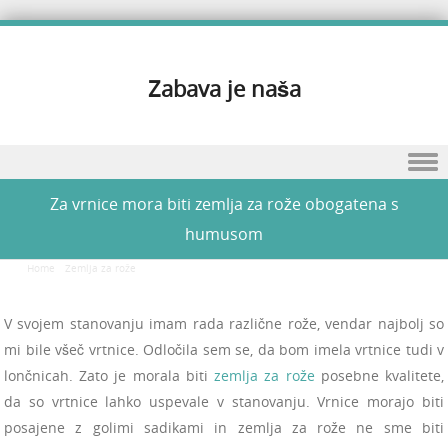
Zabava je naša
Skip to content
Za vrnice mora biti zemlja za rože obogatena s
humusom
Home
/
Zemlja za rože
/
Za vrnice mora biti zemlja za rože obogatena s humusom
V svojem stanovanju imam rada različne rože, vendar najbolj so
mi bile všeč vrtnice. Odločila sem se, da bom imela vrtnice tudi v
lončnicah. Zato je morala biti
zemlja za rože
posebne kvalitete,
da so vrtnice lahko uspevale v stanovanju. Vrnice morajo biti
posajene z golimi sadikami in zemlja za rože ne sme biti