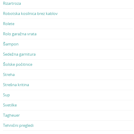
Rizartroza
Robotska kosilnica brez kablov
Rolete
Rolo garažna vrata
Šampon
Sedežna garnitura
Šolske počitnice
Streha
Strešna kritina
Sup
Svetilke
Tagheuer
Tehnični pregledi