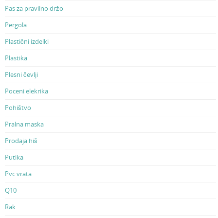
Pas za pravilno držo
Pergola
Plastični izdelki
Plastika
Plesni čevlji
Poceni elekrika
Pohištvo
Pralna maska
Prodaja hiš
Putika
Pvc vrata
Q10
Rak