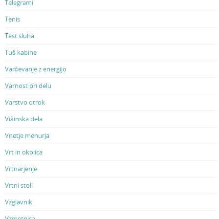
Telegrami
Tenis
Test sluha
Tuš kabine
Varčevanje z energijo
Varnost pri delu
Varstvo otrok
Višinska dela
Vnetje mehurja
Vrt in okolica
Vrtnarjenje
Vrtni stoli
Vzglavnik
Vzmetnica