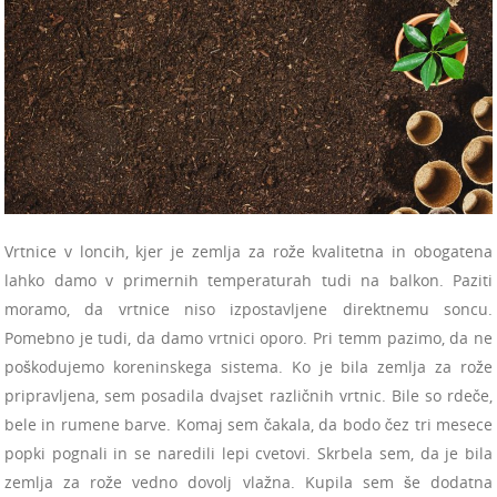
Vrtnice v loncih, kjer je zemlja za rože kvalitetna in obogatena
lahko damo v primernih temperaturah tudi na balkon. Paziti
moramo, da vrtnice niso izpostavljene direktnemu soncu.
Pomebno je tudi, da damo vrtnici oporo. Pri temm pazimo, da ne
poškodujemo koreninskega sistema. Ko je bila zemlja za rože
pripravljena, sem posadila dvajset različnih vrtnic. Bile so rdeče,
bele in rumene barve. Komaj sem čakala, da bodo čez tri mesece
popki pognali in se naredili lepi cvetovi. Skrbela sem, da je bila
zemlja za rože vedno dovolj vlažna. Kupila sem še dodatna