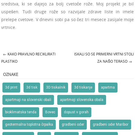
sredstva, ki se dajejo za bolj cvetoče rože. Moj projekt je bil
uspešen. Tudi druge rože so razvijale zdrave liste in imele
prelepe cvetove. V dnevni sobi pa so čez tri mesece zasijale moje
vrtnice.
←
KAKO PRAVILNO RECIKLIRATI
ISKALI SO SE PRIMERNI VRTNI STOLI
Post navigation
PLASTIKO
ZA NAŠO TERASO
→
OZNAKE
3d print
3d tisk
3D tiskalnik
3d tiskanje
apartma
apartmaji na slovenski obali
apartmaji slovenska obala
bioklimatska tenda
Bovec
dopust v gorah
geotermalna toplotna črpalka
gradbeni oder
gradbeni oder Maribor