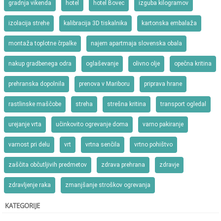
gradnja vikenda
hotel
hotel Bovec
izguba kilogramov
izolacija strehe
kalibracija 3D tiskalnika
kartonska embalaža
montaža toplotne črpalke
najem apartmaja slovenska obala
nakup gradbenega odra
oglaševanje
olivno olje
opečna kritina
prehranska dopolnila
prenova v Mariboru
priprava hrane
rastlinske maščobe
streha
strešna kritina
transport ogledal
urejanje vrta
učinkovito ogrevanje doma
varno pakiranje
varnost pri delu
vrt
vrtna senčila
vrtno pohištvo
zaščita občutljivih predmetov
zdrava prehrana
zdravje
zdravljenje raka
zmanjšanje stroškov ogrevanja
KATEGORIJE