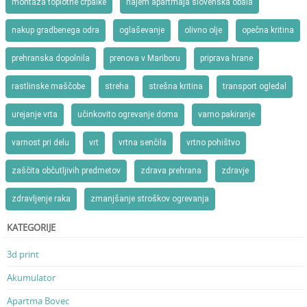
montaža toplotne črpalke
najem apartmaja slovenska obala
nakup gradbenega odra
oglaševanje
olivno olje
opečna kritina
prehranska dopolnila
prenova v Mariboru
priprava hrane
rastlinske maščobe
streha
strešna kritina
transport ogledal
urejanje vrta
učinkovito ogrevanje doma
varno pakiranje
varnost pri delu
vrt
vrtna senčila
vrtno pohištvo
zaščita občutljivih predmetov
zdrava prehrana
zdravje
zdravljenje raka
zmanjšanje stroškov ogrevanja
KATEGORIJE
3d print
Akumulator
Apartma Bovec