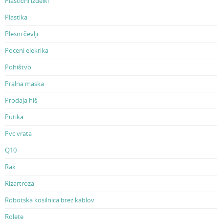
Plastični izdelki
Plastika
Plesni čevlji
Poceni elekrika
Pohištvo
Pralna maska
Prodaja hiš
Putika
Pvc vrata
Q10
Rak
Rizartroza
Robotska kosilnica brez kablov
Rolete