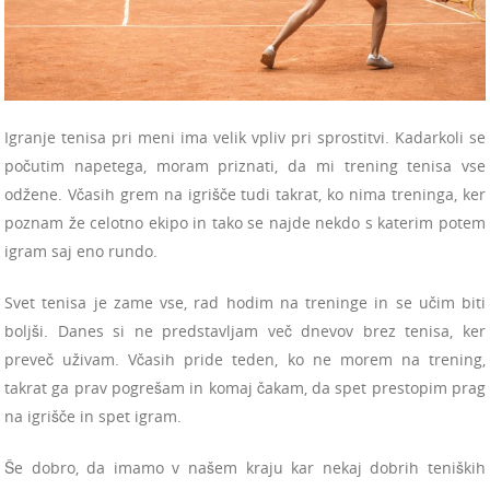
Igranje tenisa pri meni ima velik vpliv pri sprostitvi. Kadarkoli se
počutim napetega, moram priznati, da mi trening tenisa vse
odžene. Včasih grem na igrišče tudi takrat, ko nima treninga, ker
poznam že celotno ekipo in tako se najde nekdo s katerim potem
igram saj eno rundo.
Svet tenisa je zame vse, rad hodim na treninge in se učim biti
boljši. Danes si ne predstavljam več dnevov brez tenisa, ker
preveč uživam. Včasih pride teden, ko ne morem na trening,
takrat ga prav pogrešam in komaj čakam, da spet prestopim prag
na igrišče in spet igram.
Še dobro, da imamo v našem kraju kar nekaj dobrih teniških