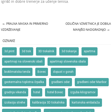
igrišč in dobre trenerje za učenje tenisa.
←
PRALNA MASKA IN PRIMERNO
ODLIČNA VZMETNICA JE DOBILA
Post navigation
VZDRŽEVANJE
MANJŠO NADGRADNJO
→
OZNAKE
3d print
3d tisk
3D tiskalnik
3d tiskanje
apartma
apartmaji na slovenski obali
apartmaji slovenska obala
bioklimatska tenda
Bovec
dopust v gorah
geotermalna toplotna črpalka
gradbeni oder
gradbeni oder Maribor
gradnja vikenda
hotel
hotel Bovec
izguba kilogramov
izolacija strehe
kalibracija 3D tiskalnika
kartonska embalaža