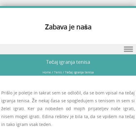
Zabava je naša
Skip to content
Tečaj igranja tenisa
Home
/
Tenis
/
Tečaj igranja tenisa
Prišlo je poletje in takrat sem se odločil, da se bom vpisal na tečaj
igranja tenisa. Že nekaj časa se spogledujem s tenisom in sem si
želel igrati. Ker pa nobeden od mojih prijateljev noče igrati,
nisem mogel igrati. Edina rešitev je bila ta, da se vpišem na tečaj
in tako igram vsak teden.