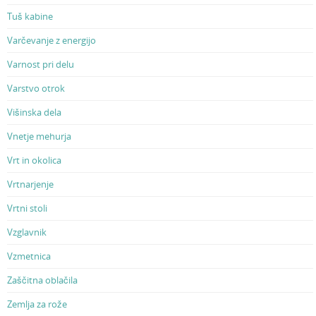
Tuš kabine
Varčevanje z energijo
Varnost pri delu
Varstvo otrok
Višinska dela
Vnetje mehurja
Vrt in okolica
Vrtnarjenje
Vrtni stoli
Vzglavnik
Vzmetnica
Zaščitna oblačila
Zemlja za rože