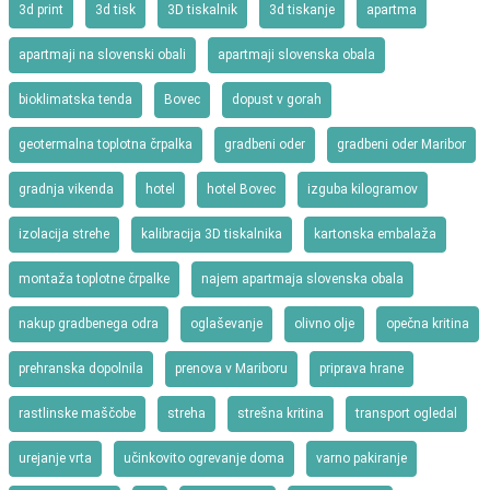
3d print
3d tisk
3D tiskalnik
3d tiskanje
apartma
apartmaji na slovenski obali
apartmaji slovenska obala
bioklimatska tenda
Bovec
dopust v gorah
geotermalna toplotna črpalka
gradbeni oder
gradbeni oder Maribor
gradnja vikenda
hotel
hotel Bovec
izguba kilogramov
izolacija strehe
kalibracija 3D tiskalnika
kartonska embalaža
montaža toplotne črpalke
najem apartmaja slovenska obala
nakup gradbenega odra
oglaševanje
olivno olje
opečna kritina
prehranska dopolnila
prenova v Mariboru
priprava hrane
rastlinske maščobe
streha
strešna kritina
transport ogledal
urejanje vrta
učinkovito ogrevanje doma
varno pakiranje