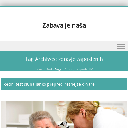
Zabava je naša
Skip to content
Tag Archives:
zdravje zaposlenih
Home
/
Posts Tagged "zdravje zaposlenih"
Redni test sluha lahko prepreči resnejše okvare