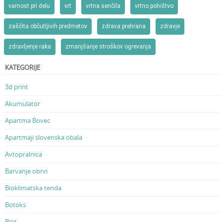
varnost pri delu
vrt
vrtna senčila
vrtno pohištvo
zaščita občutljivih predmetov
zdrava prehrana
zdravje
zdravljenje raka
zmanjšanje stroškov ogrevanja
KATEGORIJE
3d print
Akumulator
Apartma Bovec
Apartmaji slovenska obala
Avtopralnica
Barvanje obrvi
Bioklimatska tenda
Botoks
Brig