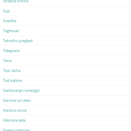
Strešna kritina
Sup
Svetilke
Tagheuer
Tehnični pregledi
Telegrami
Tenis
Test sluha
Tuš kabine
Varčevanje z energijo
Varnost pri delu
Varstvo otrok
Višinska dela
Vnetje mehurja