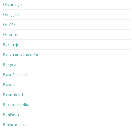
Olivno olje
Omega 3
Oreščki
Ortodont
Pakiranje
Pas za pravilno držo
Pergola
Plastični izdelki
Plastika
Plesni čevlji
Poceni elekrika
Pohištvo
Pralna maska