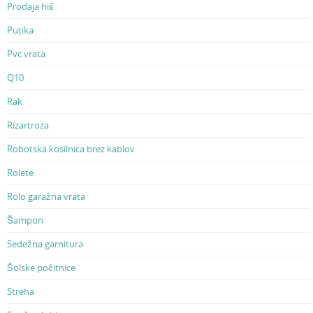
Prodaja hiš
Putika
Pvc vrata
Q10
Rak
Rizartroza
Robotska kosilnica brez kablov
Rolete
Rolo garažna vrata
Šampon
Sedežna garnitura
Šolske počitnice
Streha