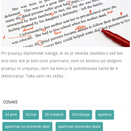
Pri pisanju diplomske naloge, ki se je seveda zavlekla v več kot
eno leto, kot je bilo sicer planirano, sem se končno po dolgem
pisanju in urejanju, sem na koncu le potrebovala samo še e
lektoriranje. Tako sem res težko…
OZNAKE
3d print
3d tisk
3D tiskalnik
3d tiskanje
apartma
apartmaji na slovenski obali
apartmaji slovenska obala