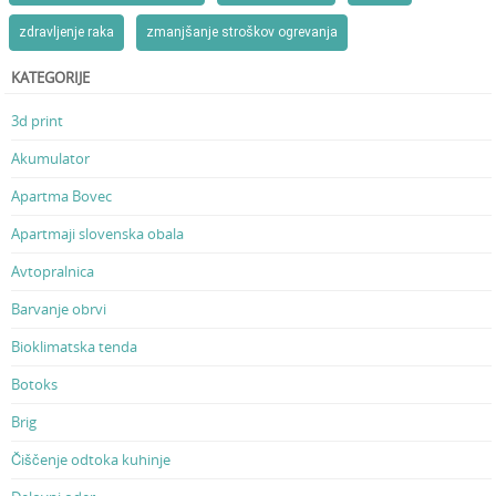
zdravljenje raka
zmanjšanje stroškov ogrevanja
KATEGORIJE
3d print
Akumulator
Apartma Bovec
Apartmaji slovenska obala
Avtopralnica
Barvanje obrvi
Bioklimatska tenda
Botoks
Brig
Čiščenje odtoka kuhinje