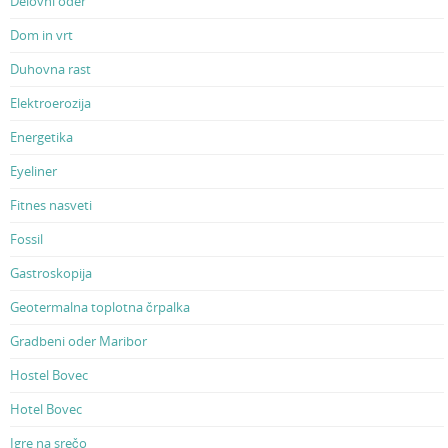
Delovni oder
Dom in vrt
Duhovna rast
Elektroerozija
Energetika
Eyeliner
Fitnes nasveti
Fossil
Gastroskopija
Geotermalna toplotna črpalka
Gradbeni oder Maribor
Hostel Bovec
Hotel Bovec
Igre na srečo