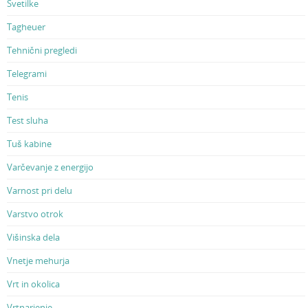
Svetilke
Tagheuer
Tehnični pregledi
Telegrami
Tenis
Test sluha
Tuš kabine
Varčevanje z energijo
Varnost pri delu
Varstvo otrok
Višinska dela
Vnetje mehurja
Vrt in okolica
Vrtnarjenje