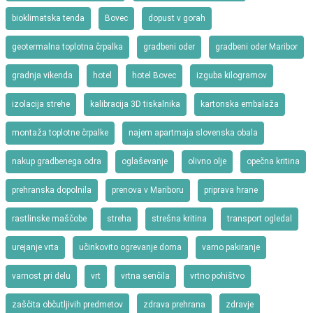
bioklimatska tenda
Bovec
dopust v gorah
geotermalna toplotna črpalka
gradbeni oder
gradbeni oder Maribor
gradnja vikenda
hotel
hotel Bovec
izguba kilogramov
izolacija strehe
kalibracija 3D tiskalnika
kartonska embalaža
montaža toplotne črpalke
najem apartmaja slovenska obala
nakup gradbenega odra
oglaševanje
olivno olje
opečna kritina
prehranska dopolnila
prenova v Mariboru
priprava hrane
rastlinske maščobe
streha
strešna kritina
transport ogledal
urejanje vrta
učinkovito ogrevanje doma
varno pakiranje
varnost pri delu
vrt
vrtna senčila
vrtno pohištvo
zaščita občutljivih predmetov
zdrava prehrana
zdravje