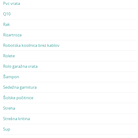
Pvc vrata
Q10
Rak
Rizartroza
Robotska kosilnica brez kablov
Rolete
Rolo garažna vrata
Šampon
Sedežna garnitura
Šolske počitnice
Streha
Strešna kritina
Sup