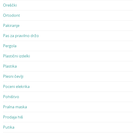
Oreščki
Ortodont
Pakiranje
Pas za pravilno držo
Pergola
Plastični izdelki
Plastika
Plesni čevlji
Poceni elekrika
Pohištvo
Pralna maska
Prodaja hiš
Putika