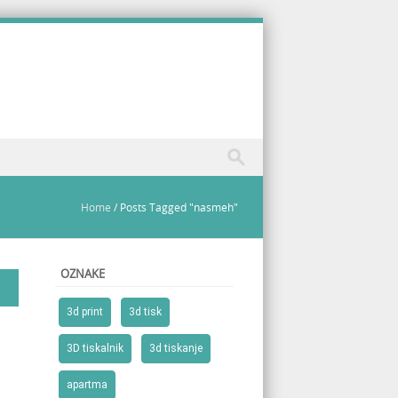
Home
/
Posts Tagged "nasmeh"
OZNAKE
3d print
3d tisk
3D tiskalnik
3d tiskanje
apartma