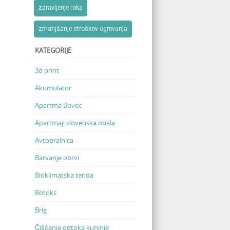
zdravljenje raka
zmanjšanje stroškov ogrevanja
KATEGORIJE
3d print
Akumulator
Apartma Bovec
Apartmaji slovenska obala
Avtopralnica
Barvanje obrvi
Bioklimatska tenda
Botoks
Brig
Čiščenje odtoka kuhinje