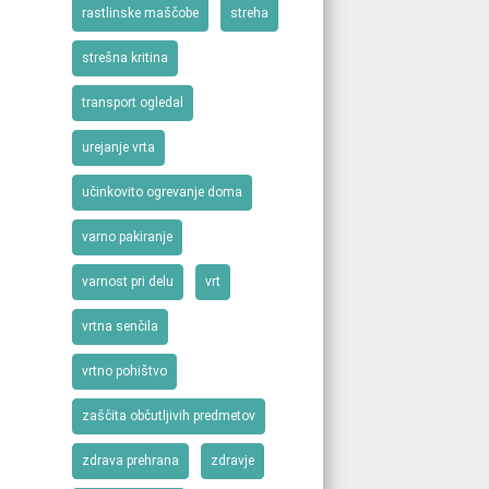
rastlinske maščobe
streha
strešna kritina
transport ogledal
urejanje vrta
učinkovito ogrevanje doma
varno pakiranje
varnost pri delu
vrt
vrtna senčila
vrtno pohištvo
zaščita občutljivih predmetov
zdrava prehrana
zdravje