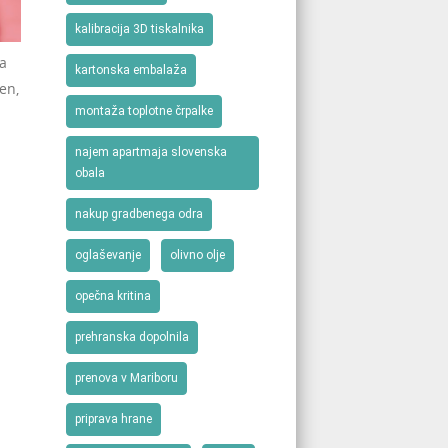
kalibracija 3D tiskalnika
da
kartonska embalaža
en,
montaža toplotne črpalke
najem apartmaja slovenska
obala
nakup gradbenega odra
oglaševanje
olivno olje
opečna kritina
prehranska dopolnila
prenova v Mariboru
priprava hrane