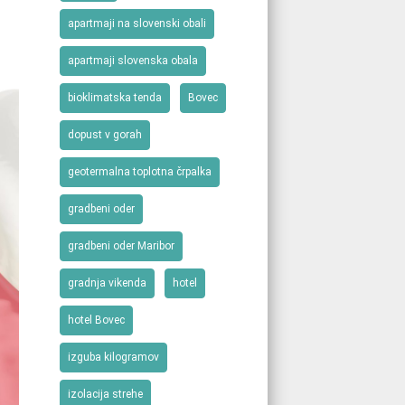
apartmaji na slovenski obali
apartmaji slovenska obala
bioklimatska tenda
Bovec
dopust v gorah
geotermalna toplotna črpalka
gradbeni oder
gradbeni oder Maribor
gradnja vikenda
hotel
hotel Bovec
izguba kilogramov
izolacija strehe