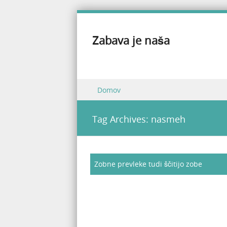
Zabava je naša
Skip to content
Domov
Menu
Tag Archives:
nasmeh
Zobne prevleke tudi ščitijo zobe