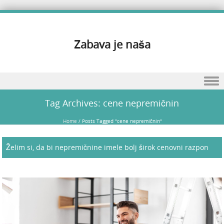
Zabava je naša
Skip to content
Tag Archives:
cene nepremičnin
Home
/
Posts Tagged "cene nepremičnin"
Želim si, da bi nepremičnine imele bolj širok cenovni razpon