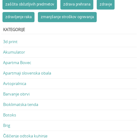
zaščita občutljivih predmetov
zdrava prehrana
zdravje
zdravljenje raka
zmanjšanje stroškov ogrevanja
KATEGORIJE
3d print
Akumulator
Apartma Bovec
Apartmaji slovenska obala
Avtopralnica
Barvanje obrvi
Bioklimatska tenda
Botoks
Brig
Čiščenje odtoka kuhinje