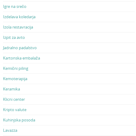
Igre na srečo
Izdelava koledarja
Izola restavracija
Izpit za avto
Jadralno padalstvo
Kartonska embalaža
Kemični piling
Kemoterapija
Keramika
Klicni center
Kripto valute
Kuhinjska posoda
Lavazza