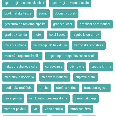
apartmaji na slovenski obali
apartmaji slovenska obala
bioklimatska tenda
Bovec
dopust v gorah
geotermalna toplotna črpalka
gradbeni oder
gradbeni oder Maribor
gradnja vikenda
hotel
hotel Bovec
izguba kilogramov
izolacija strehe
kalibracija 3D tiskalnika
kartonska embalaža
montaža toplotne črpalke
najem apartmaja slovenska obala
nakup gradbenega odra
oglaševanje
olivno olje
opečna kritina
prehranska dopolnila
prenova v Mariboru
priprava hrane
rastlinske maščobe
streha
strešna kritina
transport ogledal
urejanje vrta
učinkovito ogrevanje doma
varno pakiranje
varnost pri delu
vrt
vrtna senčila
vrtno pohištvo