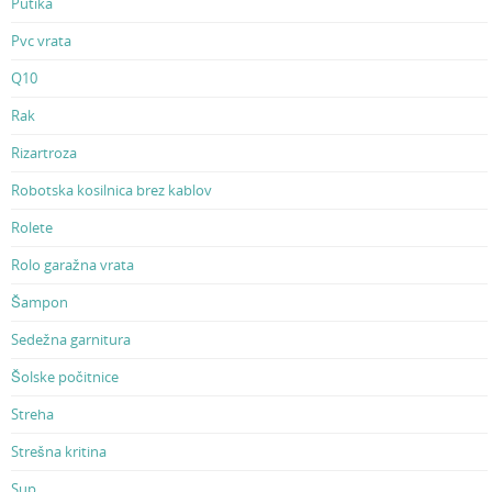
Putika
Pvc vrata
Q10
Rak
Rizartroza
Robotska kosilnica brez kablov
Rolete
Rolo garažna vrata
Šampon
Sedežna garnitura
Šolske počitnice
Streha
Strešna kritina
Sup