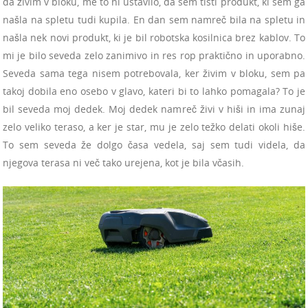
da živim v bloku, me to ni ustavilo, da sem tisti produkt, ki sem ga
našla na spletu tudi kupila. En dan sem namreč bila na spletu in
našla nek novi produkt, ki je bil robotska kosilnica brez kablov. To
mi je bilo seveda zelo zanimivo in res rop praktično in uporabno.
Seveda sama tega nisem potrebovala, ker živim v bloku, sem pa
takoj dobila eno osebo v glavo, kateri bi to lahko pomagala? To je
bil seveda moj dedek. Moj dedek namreč živi v hiši in ima zunaj
zelo veliko teraso, a ker je star, mu je zelo težko delati okoli hiše.
To sem seveda že dolgo časa vedela, saj sem tudi videla, da
njegova terasa ni več tako urejena, kot je bila včasih.