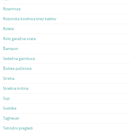
Rizartroza
Robotska kosilnica brez kablov
Rolete
Rolo garažna vrata
Šampon
Sedežna garnitura
Šolske počitnice
Streha
Strešna kritina
Sup
Svetilke
Tagheuer
Tehnični pregledi