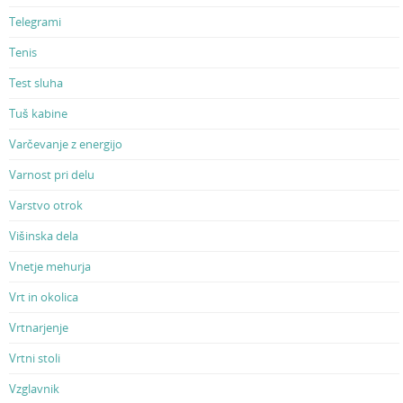
Telegrami
Tenis
Test sluha
Tuš kabine
Varčevanje z energijo
Varnost pri delu
Varstvo otrok
Višinska dela
Vnetje mehurja
Vrt in okolica
Vrtnarjenje
Vrtni stoli
Vzglavnik