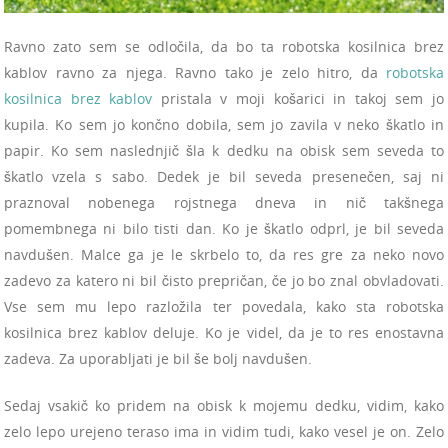
Ravno zato sem se odločila, da bo ta robotska kosilnica brez
kablov ravno za njega. Ravno tako je zelo hitro, da
robotska
kosilnica brez kablov
pristala v moji košarici in takoj sem jo
kupila. Ko sem jo končno dobila, sem jo zavila v neko škatlo in
papir. Ko sem naslednjič šla k dedku na obisk sem seveda to
škatlo vzela s sabo. Dedek je bil seveda presenečen, saj ni
praznoval nobenega rojstnega dneva in nič takšnega
pomembnega ni bilo tisti dan. Ko je škatlo odprl, je bil seveda
navdušen. Malce ga je le skrbelo to, da res gre za neko novo
zadevo za katero ni bil čisto prepričan, če jo bo znal obvladovati.
Vse sem mu lepo razložila ter povedala, kako sta robotska
kosilnica brez kablov deluje. Ko je videl, da je to res enostavna
zadeva. Za uporabljati je bil še bolj navdušen.
Sedaj vsakič ko pridem na obisk k mojemu dedku, vidim, kako
zelo lepo urejeno teraso ima in vidim tudi, kako vesel je on. Zelo