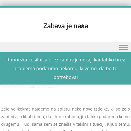
Zabava je naša
Skip to content
Robotska kosilnica brez kablov je nekaj, kar lahko brez
problema podarimo nekomu, ki vemo, da bo to
potreboval
Home
/
Robotska kosilnica brez kablov
/
Robotska kosilnica brez kablov je nekaj, kar lahko
brez problema podarimo nekomu, ki vemo, da bo to potreboval
Zelo velikokrat najdemo na spletu neke nove izdelke, ki so zelo
zanimivi, a kljub temu, da jih ne rabimo, jih lahko podarimo komu
drugemu. Tudi sama sem se znašla v takšni situaciji. Kljub temu,