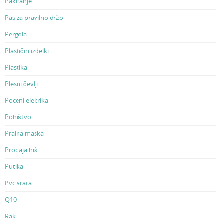
Pakiranje
Pas za pravilno držo
Pergola
Plastični izdelki
Plastika
Plesni čevlji
Poceni elekrika
Pohištvo
Pralna maska
Prodaja hiš
Putika
Pvc vrata
Q10
Rak