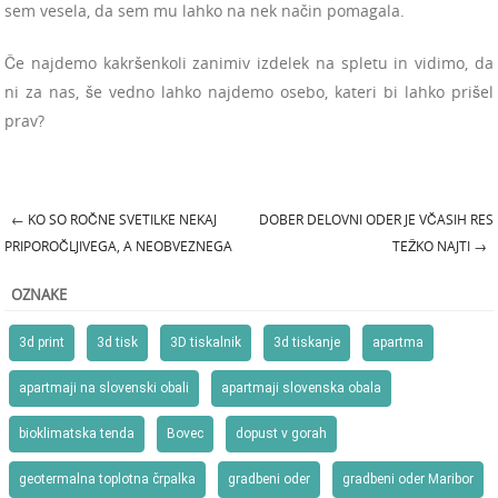
sem vesela, da sem mu lahko na nek način pomagala.
Če najdemo kakršenkoli zanimiv izdelek na spletu in vidimo, da
ni za nas, še vedno lahko najdemo osebo, kateri bi lahko prišel
prav?
←
KO SO ROČNE SVETILKE NEKAJ
DOBER DELOVNI ODER JE VČASIH RES
Post navigation
PRIPOROČLJIVEGA, A NEOBVEZNEGA
TEŽKO NAJTI
→
OZNAKE
3d print
3d tisk
3D tiskalnik
3d tiskanje
apartma
apartmaji na slovenski obali
apartmaji slovenska obala
bioklimatska tenda
Bovec
dopust v gorah
geotermalna toplotna črpalka
gradbeni oder
gradbeni oder Maribor