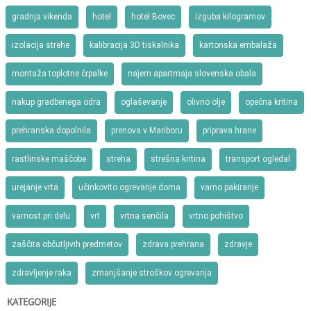
gradnja vikenda
hotel
hotel Bovec
izguba kilogramov
izolacija strehe
kalibracija 3D tiskalnika
kartonska embalaža
montaža toplotne črpalke
najem apartmaja slovenska obala
nakup gradbenega odra
oglaševanje
olivno olje
opečna kritina
prehranska dopolnila
prenova v Mariboru
priprava hrane
rastlinske maščobe
streha
strešna kritina
transport ogledal
urejanje vrta
učinkovito ogrevanje doma
varno pakiranje
varnost pri delu
vrt
vrtna senčila
vrtno pohištvo
zaščita občutljivih predmetov
zdrava prehrana
zdravje
zdravljenje raka
zmanjšanje stroškov ogrevanja
KATEGORIJE