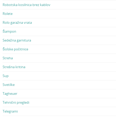
Robotska kosilnica brez kablov
Rolete
Rolo garažna vrata
Šampon
Sedežna garnitura
Šolske počitnice
Streha
Strešna kritina
Sup
Svetilke
Tagheuer
Tehnični pregledi
Telegrami