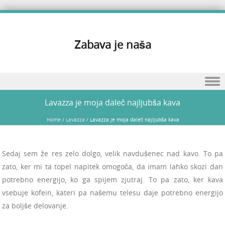
Zabava je naša
Skip to content
Lavazza je moja daleč najljubša kava
Home
/
Lavazza
/
Lavazza je moja daleč najljubša kava
Sedaj sem že res zelo dolgo, velik navdušenec nad kavo. To pa
zato, ker mi ta topel napitek omogoča, da imam lahko skozi dan
potrebno energijo, ko ga spijem zjutraj. To pa zato, ker kava
vsebuje kofein, kateri pa našemu telesu daje potrebno energijo
za boljše delovanje.