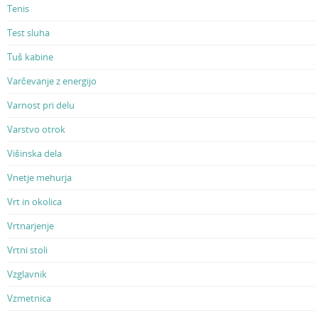
Tenis
Test sluha
Tuš kabine
Varčevanje z energijo
Varnost pri delu
Varstvo otrok
Višinska dela
Vnetje mehurja
Vrt in okolica
Vrtnarjenje
Vrtni stoli
Vzglavnik
Vzmetnica