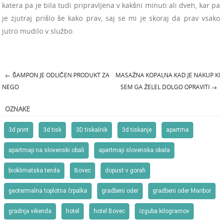
katera pa je bila tudi pripravljena v kakšni minuti ali dveh, kar pa
je zjutraj prišlo še kako prav, saj se mi je skoraj da prav vsako
jutro mudilo v službo.
←
ŠAMPON JE ODLIČEN PRODUKT ZA
MASAŽNA KOPALNA KAD JE NAKUP KI
Post navigation
NEGO
SEM GA ŽELEL DOLGO OPRAVITI
→
OZNAKE
3d print
3d tisk
3D tiskalnik
3d tiskanje
apartma
apartmaji na slovenski obali
apartmaji slovenska obala
bioklimatska tenda
Bovec
dopust v gorah
geotermalna toplotna črpalka
gradbeni oder
gradbeni oder Maribor
gradnja vikenda
hotel
hotel Bovec
izguba kilogramov