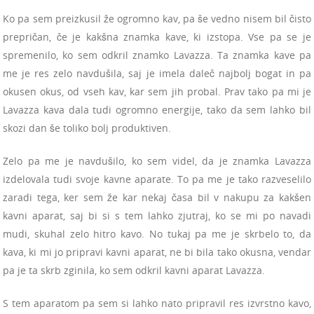
Ko pa sem preizkusil že ogromno kav, pa še vedno nisem bil čisto
prepričan, če je kakšna znamka kave, ki izstopa. Vse pa se je
spremenilo, ko sem odkril znamko Lavazza. Ta znamka kave pa
me je res zelo navdušila, saj je imela daleč najbolj bogat in pa
okusen okus, od vseh kav, kar sem jih probal. Prav tako pa mi je
Lavazza kava dala tudi ogromno energije, tako da sem lahko bil
skozi dan še toliko bolj produktiven.
Zelo pa me je navdušilo, ko sem videl, da je znamka Lavazza
izdelovala tudi svoje kavne aparate. To pa me je tako razveselilo
zaradi tega, ker sem že kar nekaj časa bil v nakupu za kakšen
kavni aparat, saj bi si s tem lahko zjutraj, ko se mi po navadi
mudi, skuhal zelo hitro kavo. No tukaj pa me je skrbelo to, da
kava, ki mi jo pripravi kavni aparat, ne bi bila tako okusna, vendar
pa je ta skrb zginila, ko sem odkril kavni aparat Lavazza.
S tem aparatom pa sem si lahko nato pripravil res izvrstno kavo,