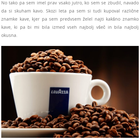
No tako pa sem imel prav vsako jutro, ko sem se zbudil, navado
da si skuham kavo. Skozi leta pa sem si tudi kupoval različne
znamke kave, kjer pa sem predvsem želel najti kakšno znamko
kave, ki pa bi mi bila izmed vseh najbolj všeč in bila najbolj
okusna.