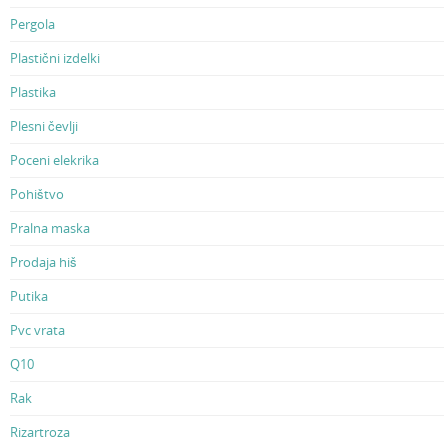
Pergola
Plastični izdelki
Plastika
Plesni čevlji
Poceni elekrika
Pohištvo
Pralna maska
Prodaja hiš
Putika
Pvc vrata
Q10
Rak
Rizartroza