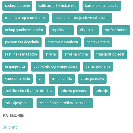
izolacija strehe
kalibracija 3D tiskalnika
kartonska embalaža
montaža toplotne črpalke
najem apartmaja slovenska obala
nakup gradbenega odra
oglaševanje
olivno olje
opečna kritina
prehranska dopolnila
prenova v Mariboru
priprava hrane
rastlinske maščobe
streha
strešna kritina
transport ogledal
urejanje vrta
učinkovito ogrevanje doma
varno pakiranje
varnost pri delu
vrt
vrtna senčila
vrtno pohištvo
zaščita občutljivih predmetov
zdrava prehrana
zdravje
zdravljenje raka
zmanjšanje stroškov ogrevanja
KATEGORIJE
3d print