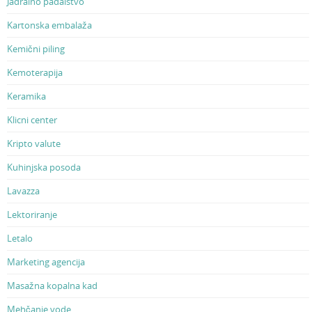
Jadralno padalstvo
Kartonska embalaža
Kemični piling
Kemoterapija
Keramika
Klicni center
Kripto valute
Kuhinjska posoda
Lavazza
Lektoriranje
Letalo
Marketing agencija
Masažna kopalna kad
Mehčanje vode