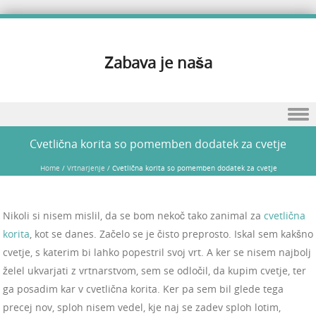
Zabava je naša
Skip to content
Cvetlična korita so pomemben dodatek za cvetje
Home
/
Vrtnarjenje
/
Cvetlična korita so pomemben dodatek za cvetje
Nikoli si nisem mislil, da se bom nekoč tako zanimal za
cvetlična
korita
, kot se danes. Začelo se je čisto preprosto. Iskal sem kakšno
cvetje, s katerim bi lahko popestril svoj vrt. A ker se nisem najbolj
želel ukvarjati z vrtnarstvom, sem se odločil, da kupim cvetje, ter
ga posadim kar v cvetlična korita. Ker pa sem bil glede tega
precej nov, sploh nisem vedel, kje naj se zadev sploh lotim,