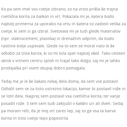
Ko pa sem imel vso cvetje izbrano, so na vrsto prišla še trajna
cvetlična korita za balkon in vrt. Pokazala mi je, katera bodo
najbolj primerna za uporabo na vrtu in katera so zadosti velika za
cvetje, ki sem si ga izbral. Svetovala mi je tudi glede materialov
(npr. vlaknocement, plastika) in drenažnih odprtin, da bodo
rastline bolje uspevale. Glede na to sem se moral nato le še
odločiti za tista korita, ki so mi bila spet najbolj všeč. Tako celoten
obisk v vrtnem centru sploh ni trajal tako dolgo, saj mi je lahko
prodajalka pri vsem skupaj dobro pomagala.
Tedaj me je le še čakalo nekaj dela doma, da sem vse postavil.
Odločil sem se za tisto ustrezno lokacijo, kamor bi postavil rože in
se lotil dela. Najprej sem postavil vsa cvetlična korita, ter vanje
posadil rože. S tem sem tudi zaključil v kakšni uri ali dveh. Sedaj
pa moram reči, da je moj vrt zares lep, saj so ga vsa ta barva
korita in tisto cvetje lepo popestrila.