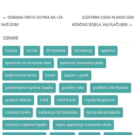
←
OGRAJNA VRATA SO PIKA NA I ZA
ELEKTRIKA CENA IN KAKO SEM
Post navigation
NAŠ DOM
KONČNO DOJELA, KAJ PLAČUJEM
→
OZNAKE
3d print
3d tisk
3D tiskalnik
3d tiskanje
apartma
apartmaji na slovenski obali
apartmaji slovenska obala
bioklimatska tenda
Bovec
dopust v gorah
geotermalna toplotna črpalka
gradbeni oder
gradbeni oder Maribor
gradnja vikenda
hotel
hotel Bovec
izguba kilogramov
izolacija strehe
kalibracija 3D tiskalnika
kartonska embalaža
montaža toplotne črpalke
najem apartmaja slovenska obala