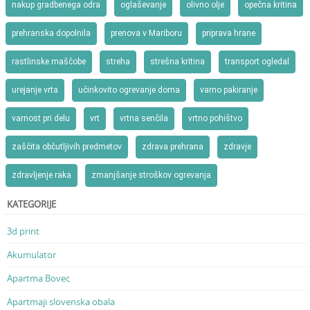
nakup gradbenega odra
oglaševanje
olivno olje
opečna kritina
prehranska dopolnila
prenova v Mariboru
priprava hrane
rastlinske maščobe
streha
strešna kritina
transport ogledal
urejanje vrta
učinkovito ogrevanje doma
varno pakiranje
varnost pri delu
vrt
vrtna senčila
vrtno pohištvo
zaščita občutljivih predmetov
zdrava prehrana
zdravje
zdravljenje raka
zmanjšanje stroškov ogrevanja
KATEGORIJE
3d print
Akumulator
Apartma Bovec
Apartmaji slovenska obala