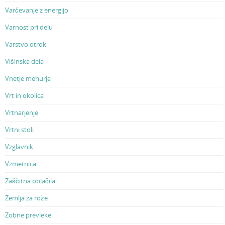
Varčevanje z energijo
Varnost pri delu
Varstvo otrok
Višinska dela
Vnetje mehurja
Vrt in okolica
Vrtnarjenje
Vrtni stoli
Vzglavnik
Vzmetnica
Zaščitna oblačila
Zemlja za rože
Zobne prevleke