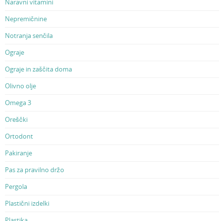
Naravni vitamini
Nepremičnine
Notranja senčila
Ograje
Ograje in zaščita doma
Olivno olje
Omega 3
Oreščki
Ortodont
Pakiranje
Pas za pravilno držo
Pergola
Plastični izdelki
Plastika