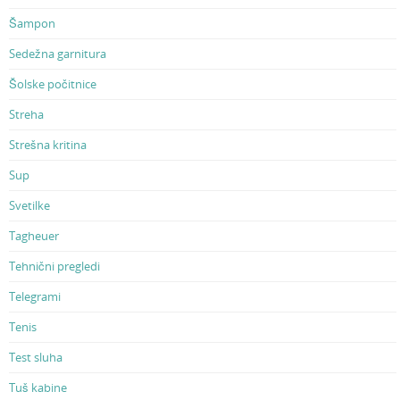
Šampon
Sedežna garnitura
Šolske počitnice
Streha
Strešna kritina
Sup
Svetilke
Tagheuer
Tehnični pregledi
Telegrami
Tenis
Test sluha
Tuš kabine