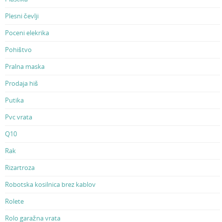
Plesni čevlji
Poceni elekrika
Pohištvo
Pralna maska
Prodaja hiš
Putika
Pvc vrata
Q10
Rak
Rizartroza
Robotska kosilnica brez kablov
Rolete
Rolo garažna vrata