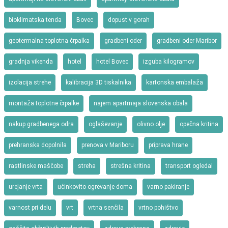
bioklimatska tenda
Bovec
dopust v gorah
geotermalna toplotna črpalka
gradbeni oder
gradbeni oder Maribor
gradnja vikenda
hotel
hotel Bovec
izguba kilogramov
izolacija strehe
kalibracija 3D tiskalnika
kartonska embalaža
montaža toplotne črpalke
najem apartmaja slovenska obala
nakup gradbenega odra
oglaševanje
olivno olje
opečna kritina
prehranska dopolnila
prenova v Mariboru
priprava hrane
rastlinske maščobe
streha
strešna kritina
transport ogledal
urejanje vrta
učinkovito ogrevanje doma
varno pakiranje
varnost pri delu
vrt
vrtna senčila
vrtno pohištvo