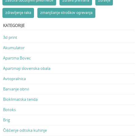
zaščita občutljivih predmetov
zdrava prehrana
zdravje
zdravljenje raka
zmanjšanje stroškov ogrevanja
KATEGORIJE
3d print
Akumulator
Apartma Bovec
Apartmaji slovenska obala
Avtopralnica
Barvanje obrvi
Bioklimatska tenda
Botoks
Brig
Čiščenje odtoka kuhinje