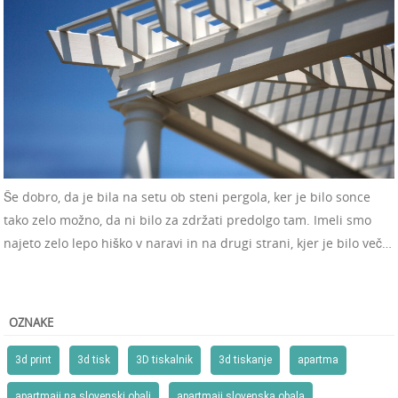
Še dobro, da je bila na setu ob steni pergola, ker je bilo sonce
tako zelo možno, da ni bilo za zdržati predolgo tam. Imeli smo
najeto zelo lepo hiško v naravi in na drugi strani, kjer je bilo več…
OZNAKE
3d print
3d tisk
3D tiskalnik
3d tiskanje
apartma
apartmaji na slovenski obali
apartmaji slovenska obala