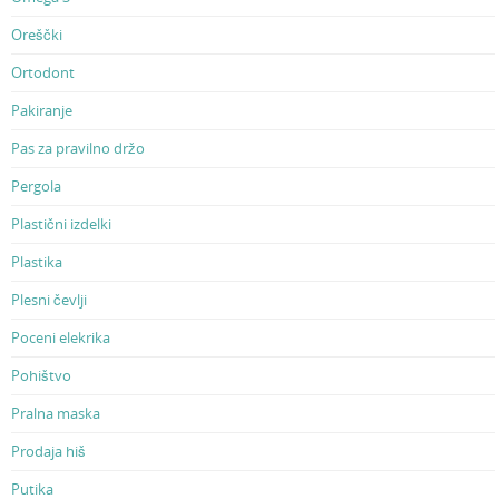
Oreščki
Ortodont
Pakiranje
Pas za pravilno držo
Pergola
Plastični izdelki
Plastika
Plesni čevlji
Poceni elekrika
Pohištvo
Pralna maska
Prodaja hiš
Putika