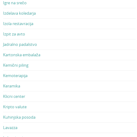
Igre na srečo
Izdelava koledarja
Izola restavracija
Izpit za avto
Jadralno padalstvo
Kartonska embalaža
Kemični piling
Kemoterapija
Keramika
Klicni center
Kripto valute
Kuhinjska posoda
Lavazza