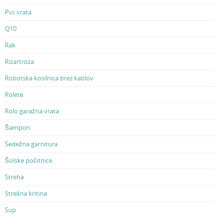
Pvc vrata
Q10
Rak
Rizartroza
Robotska kosilnica brez kablov
Rolete
Rolo garažna vrata
Šampon
Sedežna garnitura
Šolske počitnice
Streha
Strešna kritina
Sup