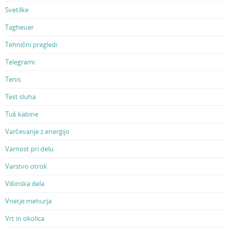
Svetilke
Tagheuer
Tehnični pregledi
Telegrami
Tenis
Test sluha
Tuš kabine
Varčevanje z energijo
Varnost pri delu
Varstvo otrok
Višinska dela
Vnetje mehurja
Vrt in okolica