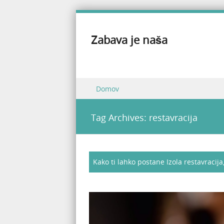
Zabava je naša
Skip to content
Domov
Menu
Tag Archives:
restavracija
Kako ti lahko postane Izola restavracija