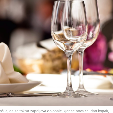
očila, da se tokrat zapeljeva do obale, kjer se bova cel dan kopali,