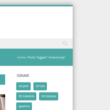
Home
/
Posts Tagged "restavracija"
OZNAKE
3d print
3d tisk
3D tiskalnik
3d tiskanje
apartma