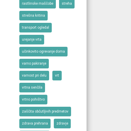
rastlinske maščobe
streha
strešna kritina
transport ogledal
urejanje vrta
učinkovito ogrevanje doma
varno pakiranje
varnost pri delu
vrt
vrtna senčila
vrtno pohištvo
zaščita občutljivih predmetov
zdrava prehrana
zdravje