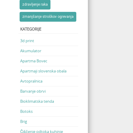
zdravljenje raka
zmanjšanje stroškov ogrevanja
KATEGORIJE
3d print
Akumulator
Apartma Bovec
Apartmaji slovenska obala
Avtopralnica
Barvanje obrvi
Bioklimatska tenda
Botoks
Brig
Čiščenje odtoka kuhinje