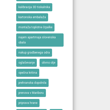
kalibracija 3D tiskalnika
kartonska embalaža
montaža toplotne črpalke
najem apartmaja slovenska
obala
nakup gradbenega odra
oglaševanje
olivno olje
opečna kritina
prehranska dopolnila
prenova v Mariboru
priprava hrane