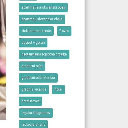
apartmaji na slovenski obali
apartmaji slovenska obala
bioklimatska tenda
Bovec
dopust v gorah
geotermalna toplotna črpalka
gradbeni oder
gradbeni oder Maribor
gradnja vikenda
hotel
hotel Bovec
izguba kilogramov
izolacija strehe