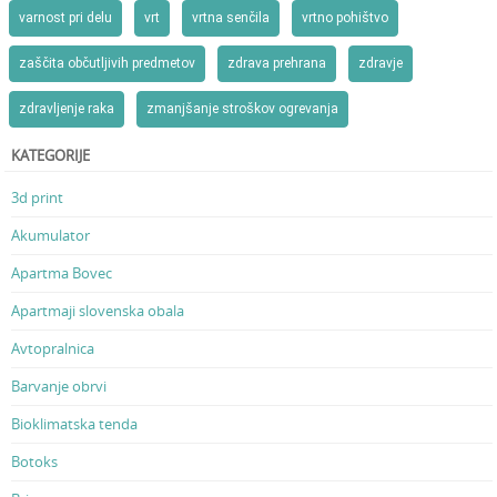
varnost pri delu
vrt
vrtna senčila
vrtno pohištvo
zaščita občutljivih predmetov
zdrava prehrana
zdravje
zdravljenje raka
zmanjšanje stroškov ogrevanja
KATEGORIJE
3d print
Akumulator
Apartma Bovec
Apartmaji slovenska obala
Avtopralnica
Barvanje obrvi
Bioklimatska tenda
Botoks