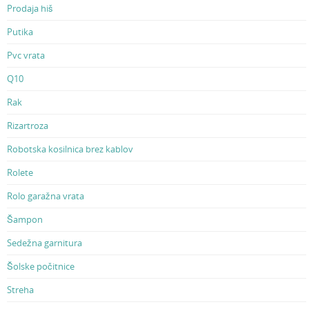
Prodaja hiš
Putika
Pvc vrata
Q10
Rak
Rizartroza
Robotska kosilnica brez kablov
Rolete
Rolo garažna vrata
Šampon
Sedežna garnitura
Šolske počitnice
Streha