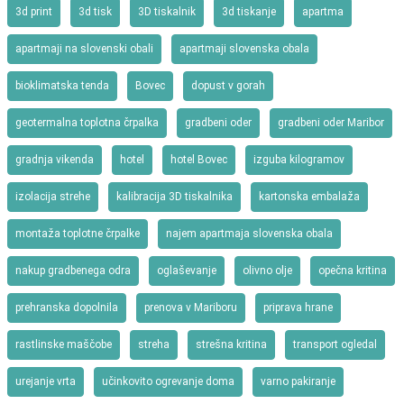
3d print
3d tisk
3D tiskalnik
3d tiskanje
apartma
apartmaji na slovenski obali
apartmaji slovenska obala
bioklimatska tenda
Bovec
dopust v gorah
geotermalna toplotna črpalka
gradbeni oder
gradbeni oder Maribor
gradnja vikenda
hotel
hotel Bovec
izguba kilogramov
izolacija strehe
kalibracija 3D tiskalnika
kartonska embalaža
montaža toplotne črpalke
najem apartmaja slovenska obala
nakup gradbenega odra
oglaševanje
olivno olje
opečna kritina
prehranska dopolnila
prenova v Mariboru
priprava hrane
rastlinske maščobe
streha
strešna kritina
transport ogledal
urejanje vrta
učinkovito ogrevanje doma
varno pakiranje