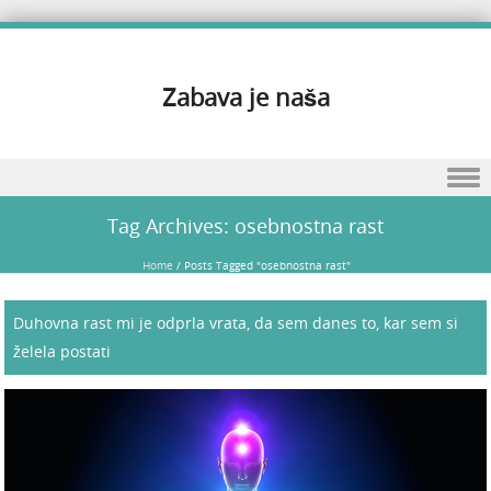
Zabava je naša
Skip to content
Tag Archives:
osebnostna rast
Home
/
Posts Tagged "osebnostna rast"
Duhovna rast mi je odprla vrata, da sem danes to, kar sem si
želela postati