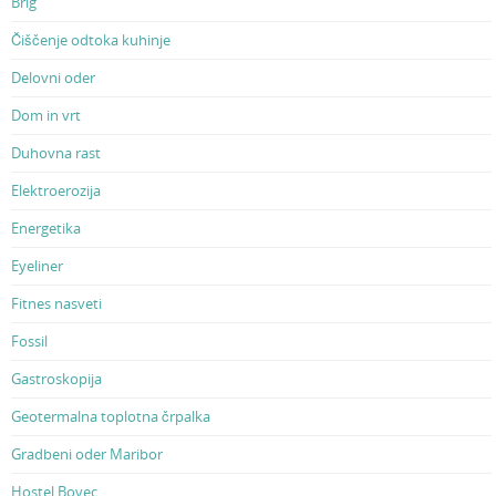
Brig
Čiščenje odtoka kuhinje
Delovni oder
Dom in vrt
Duhovna rast
Elektroerozija
Energetika
Eyeliner
Fitnes nasveti
Fossil
Gastroskopija
Geotermalna toplotna črpalka
Gradbeni oder Maribor
Hostel Bovec