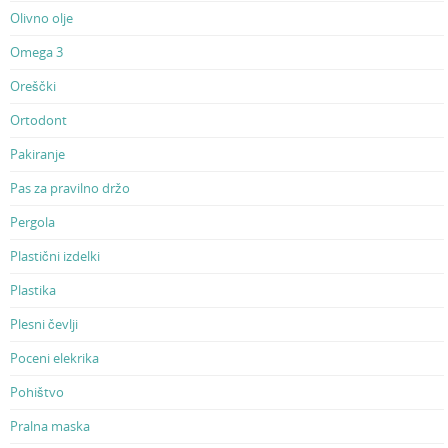
Olivno olje
Omega 3
Oreščki
Ortodont
Pakiranje
Pas za pravilno držo
Pergola
Plastični izdelki
Plastika
Plesni čevlji
Poceni elekrika
Pohištvo
Pralna maska