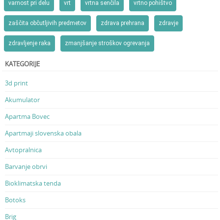
varnost pri delu
vrt
vrtna senčila
vrtno pohištvo
zaščita občutljivih predmetov
zdrava prehrana
zdravje
zdravljenje raka
zmanjšanje stroškov ogrevanja
KATEGORIJE
3d print
Akumulator
Apartma Bovec
Apartmaji slovenska obala
Avtopralnica
Barvanje obrvi
Bioklimatska tenda
Botoks
Brig