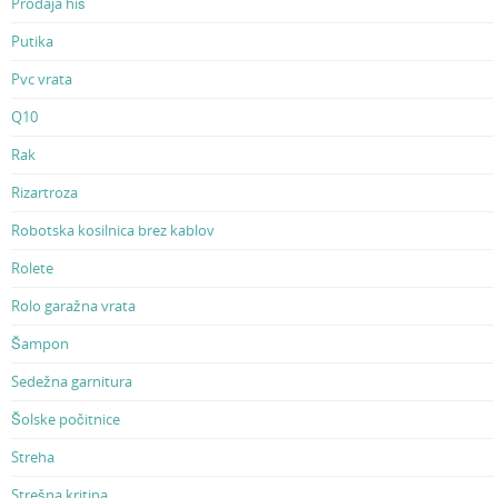
Prodaja hiš
Putika
Pvc vrata
Q10
Rak
Rizartroza
Robotska kosilnica brez kablov
Rolete
Rolo garažna vrata
Šampon
Sedežna garnitura
Šolske počitnice
Streha
Strešna kritina