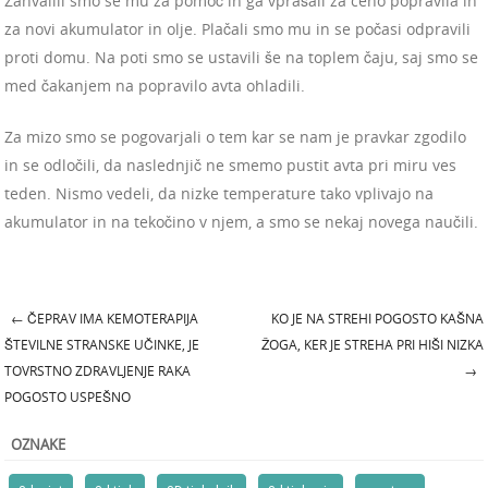
Zahvalili smo se mu za pomoč in ga vprašali za ceno popravila in
za novi akumulator in olje. Plačali smo mu in se počasi odpravili
proti domu. Na poti smo se ustavili še na toplem čaju, saj smo se
med čakanjem na popravilo avta ohladili.
Za mizo smo se pogovarjali o tem kar se nam je pravkar zgodilo
in se odločili, da naslednjič ne smemo pustit avta pri miru ves
teden. Nismo vedeli, da nizke temperature tako vplivajo na
akumulator in na tekočino v njem, a smo se nekaj novega naučili.
←
ČEPRAV IMA KEMOTERAPIJA
KO JE NA STREHI POGOSTO KAŠNA
Post navigation
ŠTEVILNE STRANSKE UČINKE, JE
ŽOGA, KER JE STREHA PRI HIŠI NIZKA
TOVRSTNO ZDRAVLJENJE RAKA
→
POGOSTO USPEŠNO
OZNAKE