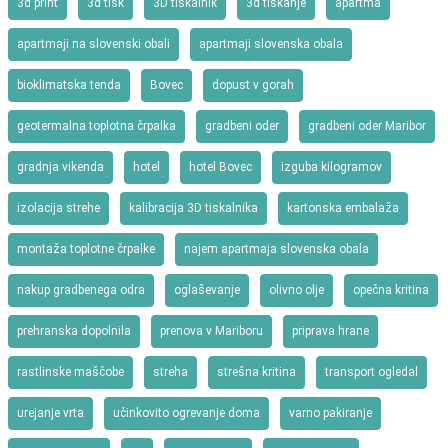
3d print
3d tisk
3D tiskalnik
3d tiskanje
apartma
apartmaji na slovenski obali
apartmaji slovenska obala
bioklimatska tenda
Bovec
dopust v gorah
geotermalna toplotna črpalka
gradbeni oder
gradbeni oder Maribor
gradnja vikenda
hotel
hotel Bovec
izguba kilogramov
izolacija strehe
kalibracija 3D tiskalnika
kartonska embalaža
montaža toplotne črpalke
najem apartmaja slovenska obala
nakup gradbenega odra
oglaševanje
olivno olje
opečna kritina
prehranska dopolnila
prenova v Mariboru
priprava hrane
rastlinske maščobe
streha
strešna kritina
transport ogledal
urejanje vrta
učinkovito ogrevanje doma
varno pakiranje