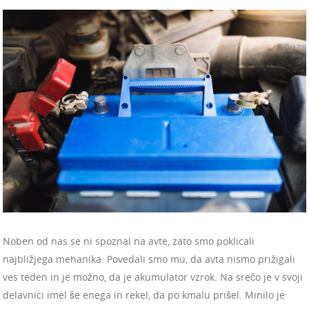
Noben od nas se ni spoznal na avte, zato smo poklicali
najbližjega mehanika. Povedali smo mu, da avta nismo prižigali
ves teden in je možno, da je akumulator vzrok. Na srečo je v svoji
delavnici imel še enega in rekel, da po kmalu prišel. Minilo je