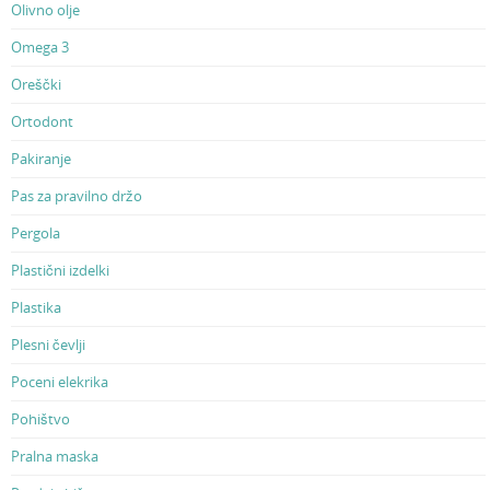
Olivno olje
Omega 3
Oreščki
Ortodont
Pakiranje
Pas za pravilno držo
Pergola
Plastični izdelki
Plastika
Plesni čevlji
Poceni elekrika
Pohištvo
Pralna maska