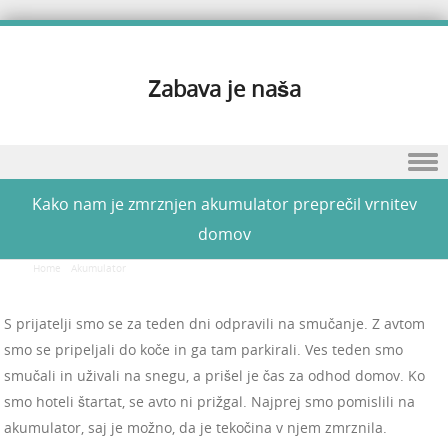
Zabava je naša
Skip to content
Kako nam je zmrznjen akumulator preprečil vrnitev
domov
Home
/
Akumulator
/
Kako nam je zmrznjen akumulator preprečil vrnitev domov
S prijatelji smo se za teden dni odpravili na smučanje. Z avtom
smo se pripeljali do koče in ga tam parkirali. Ves teden smo
smučali in uživali na snegu, a prišel je čas za odhod domov. Ko
smo hoteli štartat, se avto ni prižgal. Najprej smo pomislili na
akumulator, saj je možno, da je tekočina v njem zmrznila.