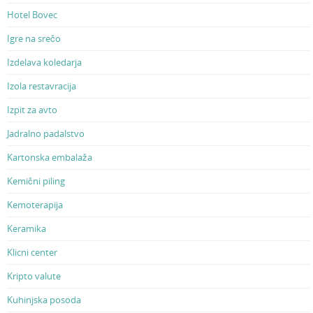
Hotel Bovec
Igre na srečo
Izdelava koledarja
Izola restavracija
Izpit za avto
Jadralno padalstvo
Kartonska embalaža
Kemični piling
Kemoterapija
Keramika
Klicni center
Kripto valute
Kuhinjska posoda